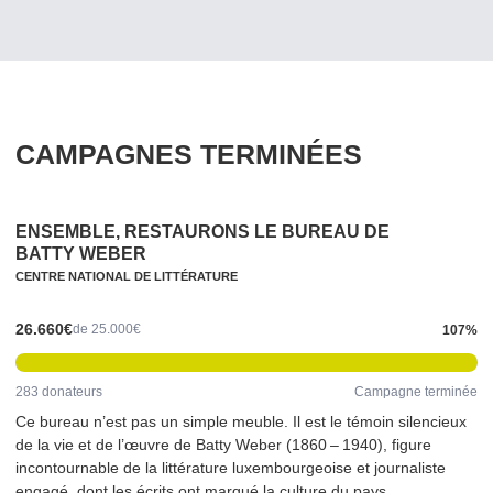
CAMPAGNES TERMINÉES
ENSEMBLE, RESTAURONS LE BUREAU DE
BATTY WEBER
CENTRE NATIONAL DE LITTÉRATURE
26.660€
de 25.000€
107%
283 donateurs
Campagne terminée
Ce bureau n’est pas un simple meuble. Il est le témoin silencieux
de la vie et de l’œuvre de Batty Weber (1860 – 1940), figure
incon­tourn­able de la littérature lux­em­bour­geoise et journaliste
engagé, dont les écrits ont marqué la culture du pays.