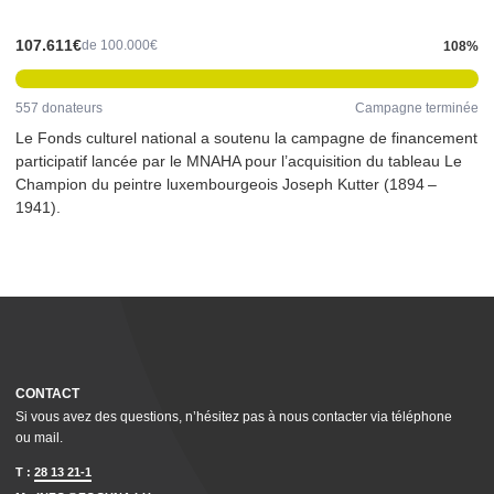
107.611€
de 100.000€
108%
557 donateurs
Campagne terminée
Le Fonds culturel national a soutenu la campagne de financement
par­tic­i­patif lancée par le MNAHA pour l’acquisition du tableau Le
Champion du peintre lux­em­bour­geois Joseph Kutter (1894 –
1941).
CONTACT
Si vous avez des questions, n’hésitez pas à nous contacter via téléphone
ou mail.
T :
28 13 21-1