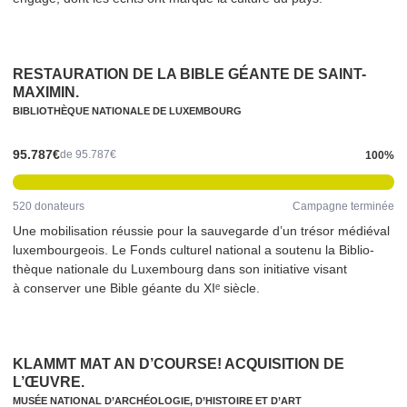
RESTAU­RA­TION DE LA BIBLE GÉANTE DE SAINT-
MAXIMIN.
BIB­LIO­THÈQUE NATIONALE DE LUXEMBOURG
95.787€
de 95.787€
100%
520 donateurs
Campagne terminée
Une mobil­i­sa­tion réussie pour la sauvegarde d’un trésor médiéval
lux­em­bour­geois. Le Fonds culturel national a soutenu la Bib­lio­
thèque nationale du Luxembourg dans son initiative visant
à conserver une Bible géante du XIᵉ siècle.
KLAMMT MAT AN D’COURSE! ACQUISITION DE
L’ŒUVRE.
MUSÉE NATIONAL D’ARCHÉOLOGIE, D’HISTOIRE ET D’ART