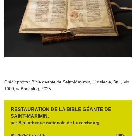
Crédit photo : Bible géante de Saint-Maximin, 11ᵉ siècle, BnL, Ms
1000, © Brainplug, 2025.
RESTAU­RA­TION DE LA BIBLE GÉANTE DE
SAINT-MAXIMIN.
par
Bib­lio­thèque nationale de Luxembourg
95.787€
de 95.787€
100%