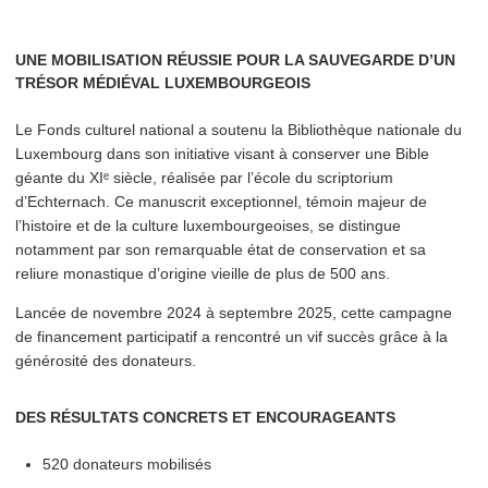
UNE MOBILISATION RÉUSSIE POUR LA SAUVEGARDE D’UN
TRÉSOR MÉDIÉVAL LUXEMBOURGEOIS
Le Fonds culturel national a soutenu la Bib­lio­thèque nationale du
Luxembourg dans son initiative visant à conserver une Bible
géante du XIᵉ siècle, réalisée par l’école du scriptorium
d’Echternach. Ce manuscrit excep­tion­nel, témoin majeur de
l’histoire et de la culture lux­em­bour­geois­es, se distingue
notamment par son remarquable état de con­ser­va­tion et sa
reliure monastique d’origine vieille de plus de 500 ans.
Lancée de novembre 2024 à septembre 2025, cette campagne
de financement par­tic­i­patif a rencontré un vif succès grâce à la
générosité des donateurs.
DES RÉSULTATS CONCRETS ET ENCOURAGEANTS
520 donateurs mobilisés