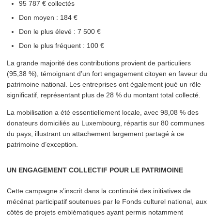
95 787 € collectés
Don moyen : 184 €
Don le plus élevé : 7 500 €
Don le plus fréquent : 100 €
La grande majorité des con­tri­bu­tions provient de par­ti­c­uliers
(95,38 %), témoignant d’un fort engagement citoyen en faveur du
patrimoine national. Les entreprises ont également joué un rôle
sig­ni­fi­catif, représen­tant plus de 28 % du montant total collecté.
La mobil­i­sa­tion a été essen­tielle­ment locale, avec 98,08 % des
donateurs domiciliés au Luxembourg, répartis sur 80 communes
du pays, illustrant un attachement largement partagé à ce
patrimoine d’exception.
UN ENGAGEMENT COLLECTIF POUR LE PATRIMOINE
Cette campagne s’inscrit dans la continuité des initiatives de
mécénat par­tic­i­patif soutenues par le Fonds culturel national, aux
côtés de projets emblé­ma­tiques ayant permis notamment