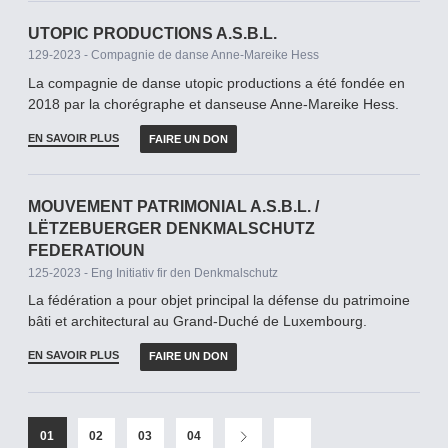
UTOPIC PRODUCTIONS A.S.B.L.
129-2023 - Compagnie de danse Anne-Mareike Hess
La compagnie de danse utopic productions a été fondée en
2018 par la chorégraphe et danseuse Anne-Mareike Hess.
EN SAVOIR PLUS
FAIRE UN DON
MOUVEMENT PATRIMONIAL A.S.B.L. /
LËTZEBUERGER DENKMALSCHUTZ
FEDERATIOUN
125-2023 - Eng Initiativ fir den Denkmalschutz
La fédération a pour objet principal la défense du patrimoine
bâti et architectural au Grand-­Duché de Luxembourg.
EN SAVOIR PLUS
FAIRE UN DON
01
02
03
04