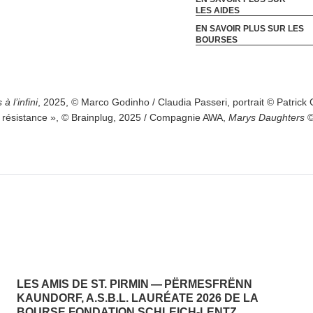
LES AIDES
EN SAVOIR PLUS SUR LES
BOURSES
 à l’infini
, 2025, © Marco Godinho / Claudia Passeri, portrait © Patrick 
 résistance », © Brainplug, 2025 / Compagnie AWA,
Marys Daughters
©
LES AMIS DE ST. PIRMIN — PËRMESFRËNN
KAUNDORF, A.S.B.L. LAURÉATE 2026 DE LA
BOURSE FONDATION SCHLEICH-LENTZ