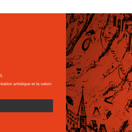
l.
ation artistique et la val­ori­