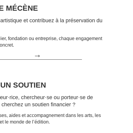
RE MÉCÈNE
rtistique et contribuez à la préser­va­tion du
lier, fondation ou entreprise, chaque engagement
oncret.
 UN SOUTIEN
teur·rice, chercheur·se ou porteur·se de
s cherchez un soutien financier ?
s, aides et accom­pa­g­ne­ment dans les arts, les
et le monde de l’édition.