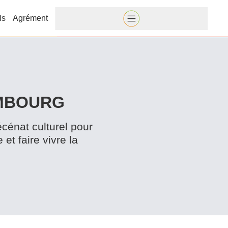
ls
Agrément
EMBOURG
écénat culturel pour
 et faire vivre la