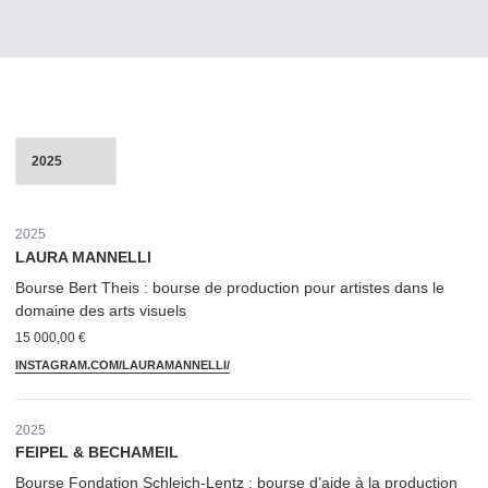
Années
2025
LAURA MANNELLI
Bourse Bert Theis : bourse de production pour artistes dans le
domaine des arts visuels
15 000,00 €
INSTAGRAM​.COM/​L​A​U​R​A​M​A​N​N​ELLI/
2025
FEIPEL & BECHAMEIL
Bourse Fondation Schleich-Lentz : bourse d’aide à la production