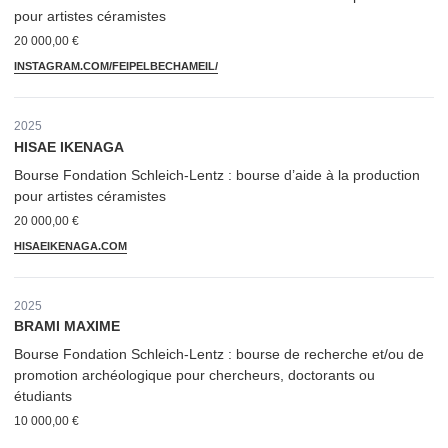
pour artistes céramistes
20 000,00 €
INSTAGRAM​.COM/​F​E​I​P​E​L​B​E​C​H​A​MEIL/
2025
HISAE IKENAGA
Bourse Fondation Schleich-Lentz : bourse d’aide à la production
pour artistes céramistes
20 000,00 €
HISAEIKE​NA​GA​.COM
2025
BRAMI MAXIME
Bourse Fondation Schleich-Lentz : bourse de recherche et/​ou de
promotion archéologique pour chercheurs, doctorants ou
étudiants
10 000,00 €