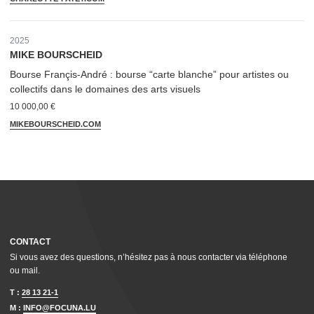
2025
MIKE BOURSCHEID
Bourse Françis-André : bourse
“
carte blanche” pour artistes ou
collectifs dans le domaines des arts visuels
10 000,00 €
MIKE​BOURSCHEID​.COM
CONTACT
Si vous avez des questions, n’hésitez pas à nous contacter via téléphone
ou mail.
T :
28 13 21-1
M :
INFO@FOCUNA.LU