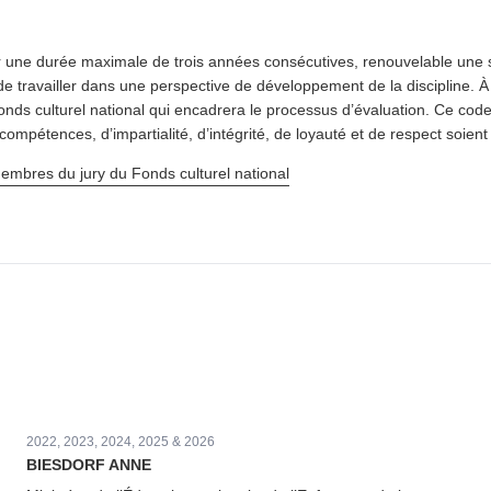
ne durée maximale de trois années con­séc­u­tives, renou­ve­lable une 
de travailler dans une perspective de développe­ment de la discipline.
nds culturel national qui encadrera le processus d’évaluation. Ce code
compétences, d’impartialité, d’intégrité, de loyauté et de respect soient
membres du jury du Fonds culturel national
2022, 2023, 2024, 2025 & 2026
BIESDORF ANNE