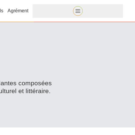
ls
Agrément
n­dantes composées
urel et littéraire.