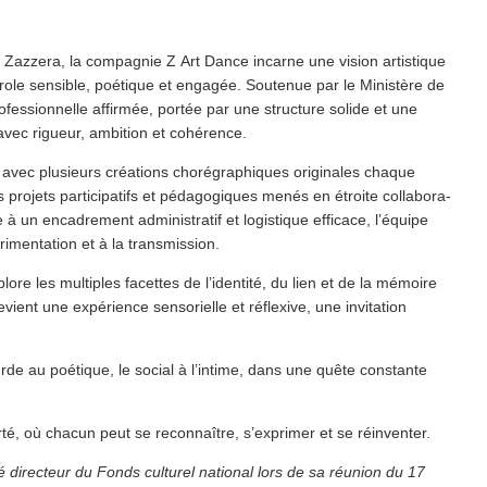
i Zazzera, la compagnie Z Art Dance incarne une vision artistique
arole sensible, poétique et engagée. Soutenue par le Ministère de
fes­sion­nelle affirmée, portée par une structure solide et une
 avec rigueur, ambition et cohérence.
avec plusieurs créations choré­graphiques originales chaque
rojets par­tic­i­pat­ifs et péd­a­gogiques menés en étroite col­lab­o­ra­
ce à un encadrement admin­is­tratif et logistique efficace, l’équipe
­men­ta­tion et à la transmission.
ore les multiples facettes de l’identité, du lien et de la mémoire
ent une expérience sensorielle et réflexive, une invitation
rde au poétique, le social à l’intime, dans une quête constante
té, où chacun peut se reconnaître, s’exprimer et se réinventer.
directeur du Fonds culturel national lors de sa réunion du 17