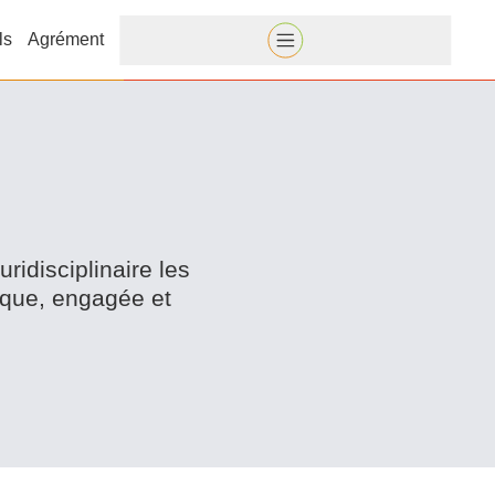
ls
Agrément
dis­ci­plinaire les
ique, engagée et