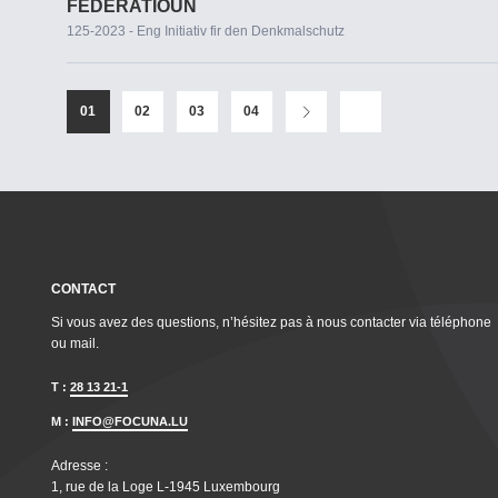
FEDERATIOUN
125-2023 - Eng Initiativ fir den Denkmalschutz
01
02
03
04
CONTACT
Si vous avez des questions, n’hésitez pas à nous contacter via téléphone
ou mail.
T :
28 13 21-1
M :
INFO@FOCUNA.LU
Adresse :
1, rue de la Loge L‑1945 Luxembourg