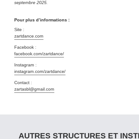
septembre 2025.
Pour plus d’informations :
Site :
zartdance​.com
Facebook :
facebook​.com/​z​a​r​t​d​ance/
Instagram :
instagram​.com/​z​a​r​t​d​ance/
Contact :
zartasbl@​gmail.​com
AUTRES STRUCTURES ET INST