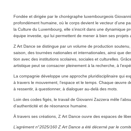
Fondée et dirigée par le chorégraphe lux­em­bour­geois Giovann
pro­fondé­ment humaine, où le corps devient le vecteur d’une p
la Culture du Luxembourg, elle s’inscrit dans une dynamique pro­
équipe investie, qui lui permettent de mener à bien ses projets
Z Art Dance se distingue par un volume de production soutenu, 
saison, des tournées nationales et inter­na­tionales, ainsi que des p
tion avec des insti­tu­tions scolaires, sociales et culturelles. Grâ
artistique peut se consacrer pleinement à la recherche, à l’ex­péri
La compagnie développe une approche pluridis­ci­plinaire qui expl
à travers le mouvement, l’espace et le temps. Chaque œuvre devi
à ressentir, à questionner, à dialoguer au-delà des mots.
Loin des codes figés, le travail de Giovanni Zazzera mêle l’absu
d’au­then­tic­ité et de résonance humaine.
À travers ses créations, Z Art Dance ouvre des espaces de liber
L’agrément n°2025/160 Z Art Dance a été décerné par le comité 