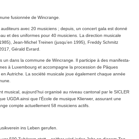
mmune fusionnée de Wincrange.
auditeurs avec 20 musiciens ; depuis, un concert gala est donné
eau et des uniformes pour 40 musiciens. La direction musicale
 1985), Jean-Michel Treinen (jusqu’en 1995), Freddy Schmitz
 2017, Gérald Evrard.
un dans la commune de Wincrange. Il participe à des man­i­fes­ta­
 d’Armes à Luxembourg et accompagne la procession de Pâques
k, en Autriche. La société musicale joue également chaque année
mmune.
ment musical, aujourd’hui organisé au niveau cantonal par le SICLER
musique UGDA ainsi que l’École de musique Klierwer, assurant une
nge compte actuelle­ment 58 musiciens actifs.
usikverein ins Leben gerufen.
vor 500 Zuhörern statt – seither wird jedes Jahr an diesem Tag