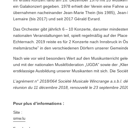
ein Galakonzert gegeben. 1978 erhielt der Verein eine Fahne un
übernahmen nacheinan­der Jean-Marie Thein (bis 1985), Jean-M
Lemaire (bis 2017) und seit 2017 Gérald Evrard.
Das Orchester gibt jährlich 6 – 10 Konzerte, darunter mindest
nationalen Ver­anstal­tun­gen teil, spielt regelmäßig auf der Pla
Echternach. 2019 reiste es für 2 Konzerte nach Innsbruck in Ös
melsmärsche” in den ver­schiede­nen Dörfern unserer Gemeind
Nach wie vor wird besonders Wert auf den Musikun­ter­richt gel
und mit der nationalen Musik­föder­a­tion
„
UGDA” sowie der
„
Klie
erstk­las­sige Ausbildung unserer Musikanten mit sich. Die Soci
L’agrément n° 2018/064 Société Musicale Wincrange a.s.b.l. déc
réunion du 11 décembre 2018, renouvelé le 23 septembre 2020
Pour plus d’informations :
Site :
smw​.lu