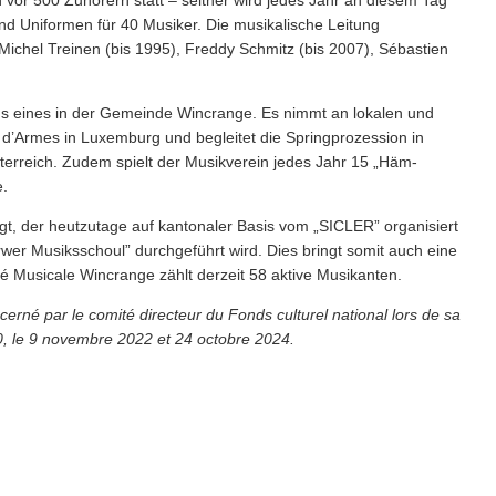
d Uniformen für 40 Musiker. Die musikalis­che Leitung
ichel Treinen (bis 1995), Freddy Schmitz (bis 2007), Sébastien
ens eines in der Gemeinde Wincrange. Es nimmt an lokalen und
ce d’Armes in Luxemburg und begleitet die Spring­prozes­sion in
terreich. Zudem spielt der Musikverein jedes Jahr 15
„
Häm­
e.
egt, der heutzutage auf kantonaler Basis vom
„
SICLER” organisiert
rwer Musikss­choul” durchge­führt wird. Dies bringt somit auch eine
été Musicale Wincrange zählt derzeit 58 aktive Musikanten.
erné par le comité directeur du Fonds culturel national lors de sa
, le 9 novembre 2022 et 24 octobre 2024.