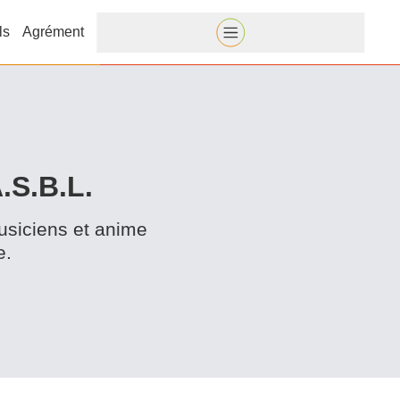
ls
Agrément
S.B.L.
usiciens et anime
e.