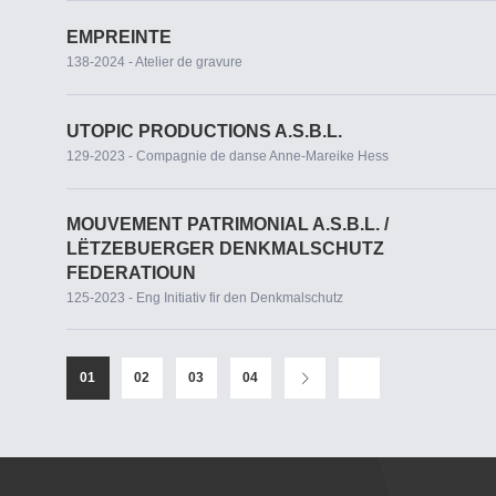
EMPREINTE
138-2024 - Atelier de gravure
UTOPIC PRODUCTIONS A.S.B.L.
129-2023 - Compagnie de danse Anne-Mareike Hess
MOUVEMENT PATRIMONIAL A.S.B.L. /
LËTZEBUERGER DENKMALSCHUTZ
FEDERATIOUN
125-2023 - Eng Initiativ fir den Denkmalschutz
01
02
03
04