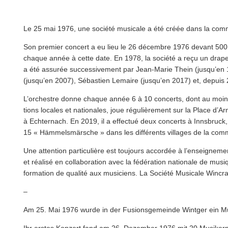
Le 25 mai 1976, une société musicale a été créée dans la co
Son premier concert a eu lieu le 26 décembre 1976 devant 500 
chaque année à cette date. En 1978, la société a reçu un drap
a été assurée suc­ces­sive­ment par Jean-Marie Thein (jusqu’en
(jusqu’en 2007), Sébastien Lemaire (jusqu’en 2017) et, depuis
L’orchestre donne chaque année 6 à 10 concerts, dont au moins 
tions locales et nationales, joue régulière­ment sur la Place
à Echternach. En 2019, il a effectué deux concerts à Innsbruc
15 « Häm­melsmärsche » dans les différents villages de la co
Une attention par­ti­c­ulière est toujours accordée à l’enseigne
et réalisé en col­lab­o­ra­tion avec la fédération nationale de 
formation de qualité aux musiciens. La Société Musicale Wincra
–
Am 25. Mai 1976 wurde in der Fusion­s­ge­meinde Wintger ein M
Ihr erstes Konzert fand am 26. Dezember 1976 mit 20 Musikern 