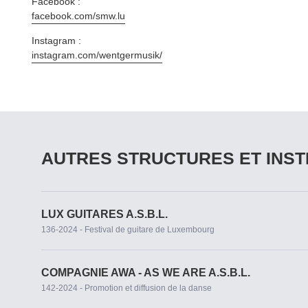
Facebook :
facebook​.com/​s​mw.lu
Instagram :
instagram​.com/​w​e​n​t​g​e​r​m​usik/
AUTRES STRUCTURES ET INST
LUX GUITARES A.S.B.L.
136-2024 - Festival de guitare de Luxembourg
COMPAGNIE AWA - AS WE ARE A.S.B.L.
142-2024 - Promotion et diffusion de la danse