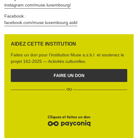
instagram​.com/​m​u​s​e​.​l​u​x​e​m​b​ourg/
Facebook :
facebook​.com/​m​u​s​e​.​l​u​x​e​m​b​o​u​r​g​.asbl
AIDEZ CETTE INSTITUTION
Faites un don pour l’institution
Muse a.s.b.l.
et soutenez le
projet
162‑2025 — Activités culturelles
.
FAIRE UN DON
OU