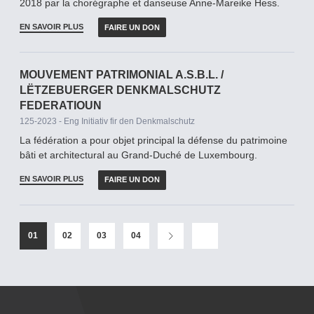
2018 par la chorégraphe et danseuse Anne-Mareike Hess.
EN SAVOIR PLUS
FAIRE UN DON
MOUVEMENT PATRIMONIAL A.S.B.L. /
LËTZEBUERGER DENKMALSCHUTZ
FEDERATIOUN
125-2023 - Eng Initiativ fir den Denkmalschutz
La fédération a pour objet principal la défense du patrimoine
bâti et architectural au Grand-­Duché de Luxembourg.
EN SAVOIR PLUS
FAIRE UN DON
01
02
03
04