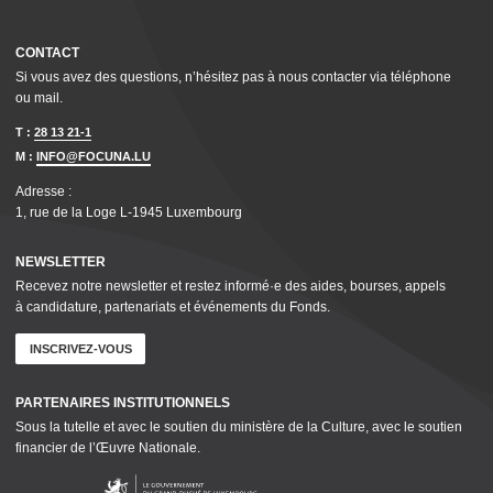
CONTACT
Si vous avez des questions, n’hésitez pas à nous contacter via téléphone
ou mail.
T :
28 13 21-1
M :
INFO@FOCUNA.LU
Adresse :
1, rue de la Loge L‑1945 Luxembourg
NEWSLETTER
Recevez notre newsletter et restez informé·e des aides, bourses, appels
à candidature, parte­nar­i­ats et événements du Fonds.
INSCRIVEZ-VOUS
PARTENAIRES INSTI­TU­TION­NELS
Sous la tutelle et avec le soutien du ministère de la Culture, avec le soutien
financier de l’Œuvre Nationale.