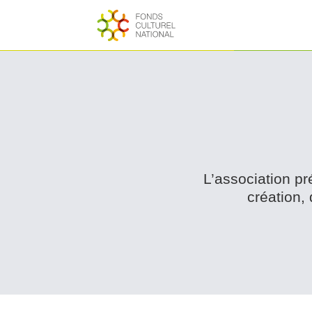
L’as­so­ci­a­tion
création,