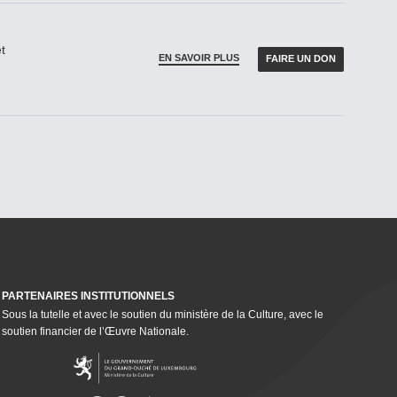
t
EN SAVOIR PLUS
FAIRE UN DON
PARTENAIRES INSTI­TU­TION­NELS
Sous la tutelle et avec le soutien du ministère de la Culture, avec le
soutien financier de l’Œuvre Nationale.