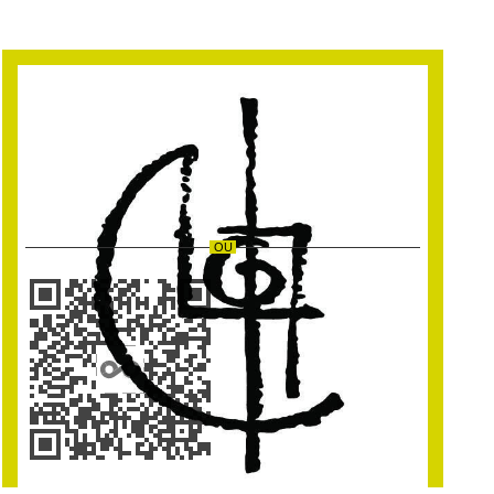
AIDEZ CETTE INSTITUTION
Faites un don pour l’institution
Lofy’s Place a.s.b.l.
et
soutenez le projet
161‑2025 — Activités culturelles
.
FAIRE UN DON
OU