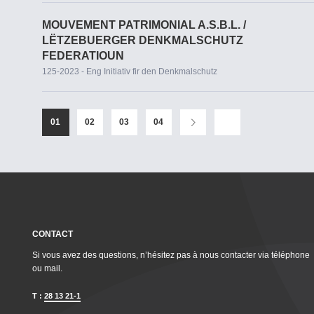
MOUVEMENT PATRIMONIAL A.S.B.L. /
LËTZEBUERGER DENKMALSCHUTZ
FEDERATIOUN
125-2023 - Eng Initiativ fir den Denkmalschutz
01
02
03
04
CONTACT
Si vous avez des questions, n’hésitez pas à nous contacter via téléphone
ou mail.
T :
28 13 21-1