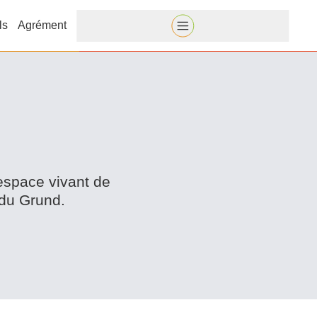
ls
Agrément
n espace vivant de
 du Grund.