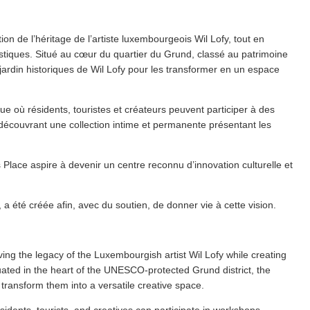
ion de l’héritage de l’artiste lux­em­bour­geois Wil Lofy, tout en
tistiques. Situé au cœur du quartier du Grund, classé au patrimoine
 jardin historiques de Wil Lofy pour les transformer en un espace
e où résidents, touristes et créateurs peuvent participer à des
 découvrant une collection intime et permanente présentant les
 Place aspire à devenir un centre reconnu d’in­no­va­tion culturelle et
, a été créée afin, avec du soutien, de donner vie à cette vision.
ing the legacy of the Lux­em­bour­gish artist Wil Lofy while creating
tuated in the heart of the UNESCO-protected Grund district, the
transform them into a versatile creative space.
sidents, tourists, and creatives can participate in workshops,