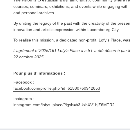
courses, seminars, exhibitions, and events while engaging with
and personal archives.
By uniting the legacy of the past with the creativity of the pres
innovation and artistic expression within Luxembourg City.
To realise this mission, a dedicated non-profit, Lofy’s Place, was 
L’agrément n°2025/161 Lofy’s Place a.s.b.l. a été décerné par l
22 octobre 2025.
Pour plus d’informations :
Facebook :
facebook​.com/​p​r​o​f​i​l​e​.​p​h​p​?​i​d​=​6​1​5​8​0​7​6​0​9​42853
Instagram :
instagram​.com/​l​o​f​y​s​_​p​l​a​c​e​/​?​i​g​s​h​=​b​3​U​x​b​X​V​1​b​j​Z​6MTR2