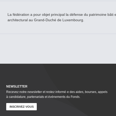
La fédération a pour objet principal la défense du patrimoine bâti e
architectural au Grand-­Duché de Luxembourg.
NEWSLETTER
Recevez notre newsletter et restez informé·e des aides, bourses, appels
à candidature, parte­nar­i­ats et événements du Fonds.
INSCRIVEZ-VOUS