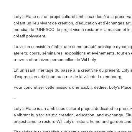
Lofy’s Place est un projet culturel ambitieux dédié à la préser­va­t
créant un lieu vivant de création, d’éducation et d’échanges ar
mondial de l’UNESCO, le projet vise à restaurer la maison et le
créatif polyvalent.
La vision consiste à établir une communauté artistique dynamiqu
ateliers, cours, séminaires, expositions et événements, tout en
œuvres et archives per­son­nelles de Wil Lofy.
En unissant l’héritage du passé à la créativité du présent, Lofy’s
d’ex­pres­sion artistique au cœur de la ville de Luxembourg.
Pour concrétiser cette mission, une a.s.b.l. dédiée, Lofy’s Place
–
Lofy’s Place is an ambitious cultural project dedicated to preserv
a vibrant hub for artistic creation, education, and exchange. Si
project aims to restore Wil Lofy’s historic home and garden and 
The vision is to establish a dynamic artistic community where re