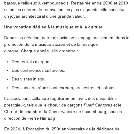
baroque religieux lux­em­bour­geois. Restaurée entre 2008 et 2010
selon les critères de rénovation les plus exigeants, elle constitue
un joyau archi­tec­tur­al d’une grande valeur.
Une vocation dédiée à la musique et à la culture
Depuis sa création, notre association s’engage activement dans la
promotion de la musique sacrée et de la musique
d’orgue. Chaque année, elle organise :
Des récitals d’orgue,
Des conférences culturelles,
Des visites in situ,
Des concerts réunissant chœurs, orchestres et solistes.
L’as­so­ci­a­tions collabore régulière­ment avec des ensembles
prestigieux, tels que le chœur de garçons
Pueri Cantores
et le
Chœur de chambre du Con­ser­va­toire de Luxembourg, sous la
direction de Pierre Nimax jr.
En 2024, à l’occasion du 250ᵉ anniver­saire de la dédicace de