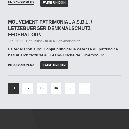
EN SAVOIR PLUS
FAIRE UN DON
MOUVEMENT PATRIMONIAL A.S.B.L. /
LËTZEBUERGER DENKMALSCHUTZ
FEDERATIOUN
125-2023 - Eng Initiativ fir den Denkmalschutz
La fédération a pour objet principal la défense du patrimoine
bâti et architectural au Grand-­Duché de Luxembourg.
EN SAVOIR PLUS
FAIRE UN DON
01
02
03
04