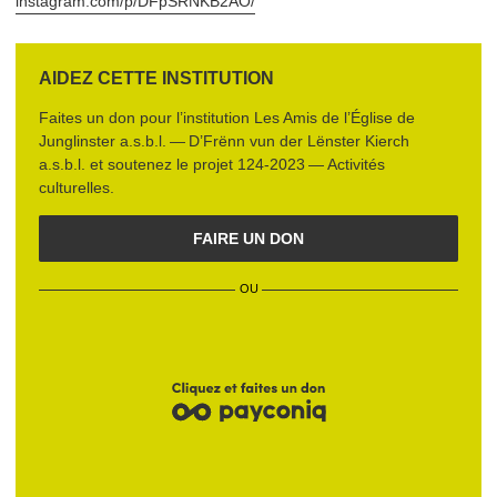
instagram​.com/​p​/​D​F​p​S​R​N​K​B2AO/
AIDEZ CETTE INSTITUTION
Faites un don pour l’institution
Les Amis de l’Église de
Junglinster a.s.b.l. — D’Frënn vun der Lënster Kierch
a.s.b.l.
et soutenez le projet
124‑2023 — Activités
culturelles
.
FAIRE UN DON
OU