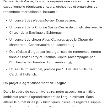
l’église Saint-Martin, l’a.s.b.l. a organisé une saison musicale
excep­tion­nelle réunissant chœurs, orchestres et organistes de
renommée inter­na­tionale, incluant :
Un concert des
Regens­burg­er Domspatzen
,
Un concert de la Chorale Sainte-Cécile de Junglinster avec le
Chœur de la Basilique d’Echternach,
Un concert du chœur
Pueri Cantores
avec le Chœur de
chambre du Con­ser­va­toire de Luxembourg,
Des récitals d’orgue par les organistes de renommée inter­na­
tionale Olivier Latry et Thomas Ospital (accompagné par
l’Orchestre de chambre du Luxembourg),
Un
Te Deum
solennel, présidé par S. Em. Jean-Claude
Cardinal Hollerich.
Un projet d’a­gran­disse­ment de l’orgue
Dans le cadre de cet anniver­saire, notre association a initié un
ambitieux projet d’a­gran­disse­ment de l’orgue existant. Sans
altérer le buffet ni les jeux historiques, plusieurs registres sup­plé­