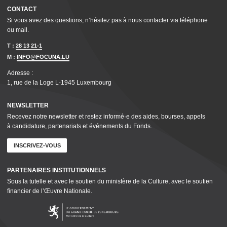
CONTACT
Si vous avez des questions, n’hésitez pas à nous contacter via téléphone
ou mail.
T :
28 13 21-1
M :
INFO@FOCUNA.LU
Adresse :
1, rue de la Loge L‑1945 Luxembourg
NEWSLETTER
Recevez notre newsletter et restez informé·e des aides, bourses, appels
à candidature, parte­nar­i­ats et événements du Fonds.
INSCRIVEZ-VOUS
PARTENAIRES INSTI­TU­TION­NELS
Sous la tutelle et avec le soutien du ministère de la Culture, avec le soutien
financier de l’Œuvre Nationale.