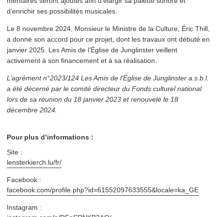
men­taires seront ajoutés afin d’élargir sa palette sonore et
d’enrichir ses possibilités musicales.
Le 8 novembre 2024, Monsieur le Ministre de la Culture, Éric Thill,
a donné son accord pour ce projet, dont les travaux ont débuté en
janvier 2025. Les Amis de l’Église de Junglinster veillent
activement à son financement et à sa réalisation.
L’agrément n°2023/124 Les Amis de l’Église de Junglinster a.s.b.l.
a été décerné par le comité directeur du Fonds culturel national
lors de sa réunion du 18 janvier 2023 et renouvelé le 18
décembre 2024.
Pour plus d’informations :
Site :
lensterkierch​.lu/fr/
Facebook :
facebook​.com/​p​r​o​f​i​l​e​.​p​h​p​?​i​d​=​6​1​5​5​2​0​9​7​6​3​3​5​5​5​&​l​o​c​a​l​e​=​ka_GE
Instagram :