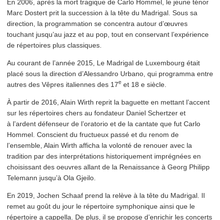
En 2006, après la mort tragique de Carlo Hommel, le jeune ténor
Marc Dostert prit la succession à la tête du Madrigal. Sous sa
direction, la pro­gram­ma­tion se concentra autour d’œuvres
touchant jusqu’au jazz et au pop, tout en conservant l’ex­péri­ence
de répertoires plus classiques.
Au courant de l’année 2015, Le Madrigal de Luxembourg était
placé sous la direction d’A­lessan­dro Urbano, qui programma entre
e
autres des Vêpres italiennes des 17
et 18 e siècle.
À partir de 2016, Alain Wirth reprit la baguette en mettant l’accent
sur les répertoires chers au fondateur Daniel Schertzer et
à l’ardent défenseur de l’oratorio et de la cantate que fut Carlo
Hommel. Conscient du fructueux passé et du renom de
l’ensemble, Alain Wirth afficha la volonté de renouer avec la
tradition par des inter­pré­ta­tions his­torique­ment imprégnées en
choisissant des oeuvres allant de la Renaissance à Georg Philipp
Telemann jusqu’à Ola Gjeilo.
En 2019, Jochen Schaaf prend la relève à la tête du Madrigal. Il
remet au goût du jour le répertoire symphonique ainsi que le
répertoire a cappella. De plus, il se propose d’enrichir les concerts