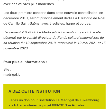
avec des œuvres plus modernes.
Les deux premiers concerts dans cette nouvelle con­stel­la­tion, en
décembre 2019, seront prin­ci­pale­ment dédiés à l’Oratorio de Noël
de Camille Saint-Saëns, avec 5 solistes, harpe et cordes.
L’agrément 2019/080 Le Madrigal de Luxembourg a.s.b.l. a été
décerné par le comité directeur du Fonds culturel national lors de
sa réunion du 12 septembre 2019, renouvelé le 12 mai 2021 et 15
novembre 2023.
Pour plus d’informations :
Site :
madrigal​.lu
AIDEZ CETTE INSTITUTION
Faites un don pour l’institution
Le Madrigal de Luxembourg
a.s.b.l.
et soutenez le projet
080‑2019 — Activités