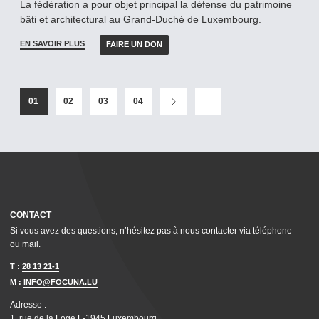
La fédération a pour objet principal la défense du patrimoine
bâti et architectural au Grand-­Duché de Luxembourg.
EN SAVOIR PLUS
FAIRE UN DON
01
02
03
04
CONTACT
Si vous avez des questions, n’hésitez pas à nous contacter via téléphone
ou mail.
T :
28 13 21-1
M :
INFO@FOCUNA.LU
Adresse :
1, rue de la Loge L‑1945 Luxembourg