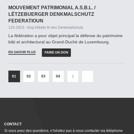
MOUVEMENT PATRIMONIAL A.S.B.L. /
LËTZEBUERGER DENKMALSCHUTZ
FEDERATIOUN
125-2023 - Eng Initiativ fir den Denkmalschutz
La fédération a pour objet principal la défense du patrimoine
bâti et architectural au Grand-­Duché de Luxembourg.
EN SAVOIR PLUS
FAIRE UN DON
01
02
03
04
CONTACT
Si vous avez des questions, n’hésitez pas à nous contacter via téléphone