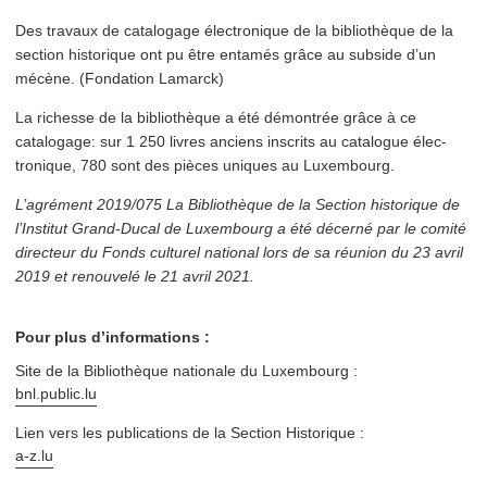
Des travaux de catalogage élec­tron­ique de la bib­lio­thèque de la
section historique ont pu être entamés grâce au subside d’un
mécène. (Fondation Lamarck)
La richesse de la bib­lio­thèque a été démontrée grâce à ce
catalogage: sur 1 250 livres anciens inscrits au catalogue élec­
tron­ique, 780 sont des pièces uniques au Luxembourg.
L’agrément 2019/075 La Bib­lio­thèque de la Section historique de
l’Institut Grand-Ducal de Luxembourg a été décerné par le comité
directeur du Fonds culturel national lors de sa réunion du 23 avril
2019 et renouvelé le 21 avril 2021.
Pour plus d’informations :
Site de la Bib­lio­thèque nationale du Luxembourg :
bnl​.public​.lu
Lien vers les pub­li­ca­tions de la Section Historique :
a‑z.lu