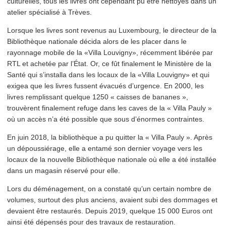
culturelles, tous les livres ont cependant pu être nettoyés dans un
atelier spécialisé à Trèves.
Lorsque les livres sont revenus au Luxembourg, le directeur de la
Bib­lio­thèque nationale décida alors de les placer dans le
rayonnage mobile de la «Villa Louvigny», récemment libérée par
RTL et achetée par l’État. Or, ce fût finalement le Ministère de la
Santé qui s’installa dans les locaux de la «Villa Louvigny» et qui
exigea que les livres fussent évacués d’urgence. En 2000, les
livres remplissant quelque 1250 « caisses de bananes »,
trouvèrent finalement refuge dans les caves de la « Villa Pauly »
où un accès n’a été possible que sous d’énormes contraintes.
En juin 2018, la bib­lio­thèque a pu quitter la « Villa Pauly ». Après
un dépous­siérage, elle a entamé son dernier voyage vers les
locaux de la nouvelle Bib­lio­thèque nationale où elle a été installée
dans un magasin réservé pour elle.
Lors du démé­nage­ment, on a constaté qu’un certain nombre de
volumes, surtout des plus anciens, avaient subi des dommages et
devaient être restaurés. Depuis 2019, quelque 15 000 Euros ont
ainsi été dépensés pour des travaux de restauration.