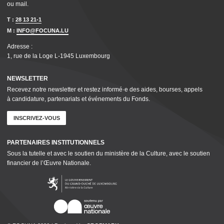
ou mail.
T :
28 13 21-1
M :
INFO@FOCUNA.LU
Adresse :
1, rue de la Loge L‑1945 Luxembourg
NEWSLETTER
Recevez notre newsletter et restez informé·e des aides, bourses, appels
à candidature, parte­nar­i­ats et événements du Fonds.
INSCRIVEZ-VOUS
PARTENAIRES INSTI­TU­TION­NELS
Sous la tutelle et avec le soutien du ministère de la Culture, avec le soutien
financier de l’Œuvre Nationale.