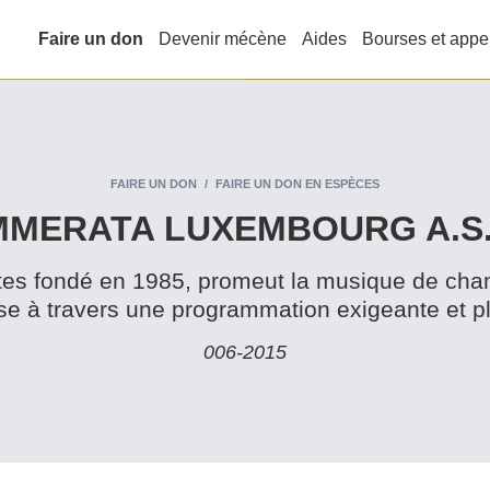
Faire un don
Devenir mécène
Aides
Bourses et appe
FAIRE UN DON
FAIRE UN DON EN ESPÈCES
MERATA LUXEMBOURG A.S.
istes fondé en 1985, promeut la musique de cha
se à travers une pro­gram­ma­tion exigeante et pl
006‑2015