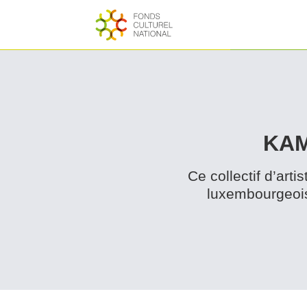
KAM
Ce collectif d’art
lux­em­bour­geoi