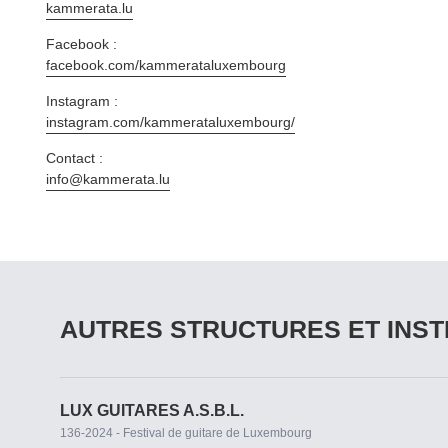
kammerata​.lu
Facebook :
facebook​.com/​k​a​m​m​e​r​a​t​a​l​u​x​e​m​bourg
Instagram :
instagram​.com/​k​a​m​m​e​r​a​t​a​l​u​x​e​m​b​ourg/
Contact :
info@​kammerata.​lu
AUTRES STRUCTURES ET INST
LUX GUITARES A.S.B.L.
136-2024 - Festival de guitare de Luxembourg