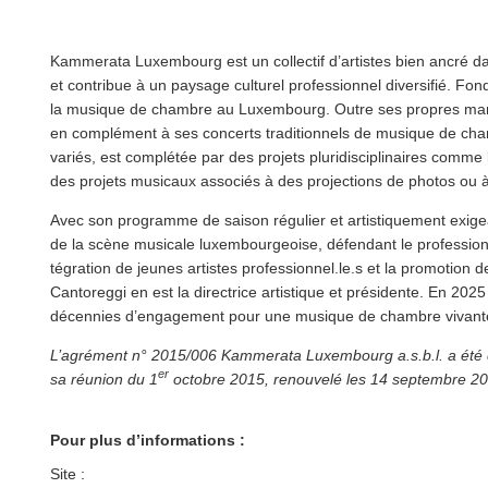
Kammerata Luxembourg est un collectif d’artistes bien ancré dans l
et contribue à un paysage culturel pro­fes­sion­nel diversifié. F
la musique de chambre au Luxembourg. Outre ses propres man­i­
en complément à ses concerts tra­di­tion­nels de musique de chambr
variés, est complétée par des projets pluridis­ci­plinaires comm
des projets musicaux associés à des projections de photos ou à
Avec son programme de saison régulier et artis­tique­ment ex
de la scène musicale lux­em­bour­geoise, défendant le pro­fes­sion­nal­ism
té­gra­tion de jeunes artistes professionnel.le.s et la promotion 
Cantoreggi en est la directrice artistique et présidente. En 20
décennies d’en­gage­ment pour une musique de chambre vivante
L’agrément n° 2015/006 Kammerata Luxembourg a.s.b.l. a été dé
er
sa réunion du 1
octobre 2015, renouvelé les 14 septembre 20
Pour plus d’informations :
Site :