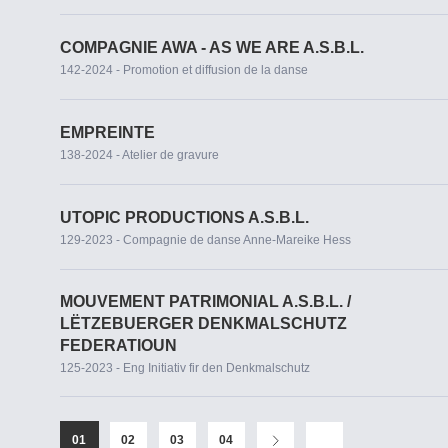
COMPAGNIE AWA - AS WE ARE A.S.B.L.
142-2024 - Promotion et diffusion de la danse
EMPREINTE
138-2024 - Atelier de gravure
UTOPIC PRODUCTIONS A.S.B.L.
129-2023 - Compagnie de danse Anne-Mareike Hess
MOUVEMENT PATRIMONIAL A.S.B.L. /
LËTZEBUERGER DENKMALSCHUTZ
FEDERATIOUN
125-2023 - Eng Initiativ fir den Denkmalschutz
01
02
03
04