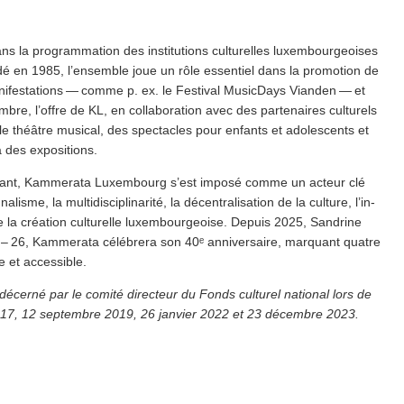
a pro­gram­ma­tion des insti­tu­tions culturelles lux­em­bour­geois­es
ondé en 1985, l’ensemble joue un rôle essentiel dans la promotion de
fes­ta­tions — comme p. ex. le Festival MusicDays Vianden — et
e, l’offre de KL, en col­lab­o­ra­tion avec des partenaires culturels
e le théâtre musical, des spectacles pour enfants et adolescents et
 des expositions.
igeant, Kammerata Luxembourg s’est imposé comme un acteur clé
e, la mul­ti­dis­ci­pli­nar­ité, la décen­tral­i­sa­tion de la culture, l’in­
de la création culturelle lux­em­bour­geoise. Depuis 2025, Sandrine
25 – 26, Kammerata célébrera son 40ᵉ anniver­saire, marquant quatre
 et accessible.
cerné par le comité directeur du Fonds culturel national lors de
17, 12 septembre 2019, 26 janvier 2022 et 23 décembre 2023.