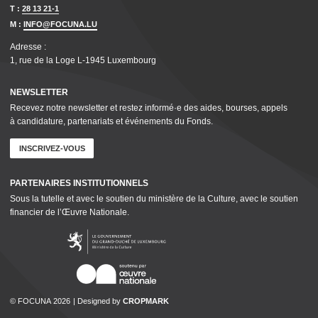
T :
28 13 21-1
M :
INFO@FOCUNA.LU
Adresse :
1, rue de la Loge L‑1945 Luxembourg
NEWSLETTER
Recevez notre newsletter et restez informé·e des aides, bourses, appels
à candidature, parte­nar­i­ats et événements du Fonds.
INSCRIVEZ-VOUS
PARTENAIRES INSTI­TU­TION­NELS
Sous la tutelle et avec le soutien du ministère de la Culture, avec le soutien
financier de l’Œuvre Nationale.
© FOCUNA 2026
Designed by
CROPMARK