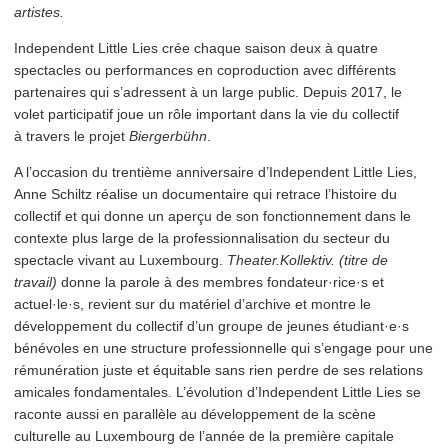
artistes.
Independent Little Lies crée chaque saison deux à quatre
spectacles ou per­for­mances en copro­duc­tion avec différents
partenaires qui s’adressent à un large public. Depuis 2017, le
volet par­tic­i­patif joue un rôle important dans la vie du collectif
à travers le projet
Biergerbühn
.
A l’occasion du trentième anniver­saire d’In­de­pen­dent Little Lies,
Anne Schiltz réalise un doc­u­men­taire qui retrace l’histoire du
collectif et qui donne un aperçu de son fonc­tion­nement dans le
contexte plus large de la pro­fes­sion­nal­i­sa­tion du secteur du
spectacle vivant au Luxembourg.
Theater.Kollektiv. (titre de
travail)
donne la parole à des membres fondateur·rice·s et
actuel·le·s, revient sur du matériel d’archive et montre le
développe­ment du collectif d’un groupe de jeunes étudiant·e·s
bénévoles en une structure pro­fes­sion­nelle qui s’engage pour une
rémunéra­tion juste et équitable sans rien perdre de ses relations
amicales fon­da­men­tales. L’évolution d’In­de­pen­dent Little Lies se
raconte aussi en parallèle au développe­ment de la scène
culturelle au Luxembourg de l’année de la première capitale