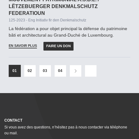
LËTZEBUERGER DENKMALSCHUTZ
FEDERATIOUN
125-2023 - Eng Initiativ fir den Denkmalschutz
La fédération a pour objet principal la défense du patrimoine
bâti et architectural au Grand-­Duché de Luxembourg.
EN SAVOIR PLUS
FAIRE UN DON
01
02
03
04
CONTACT
Si vous avez des questions, n’hésitez pas à nous contacter via téléphone
ou mail.