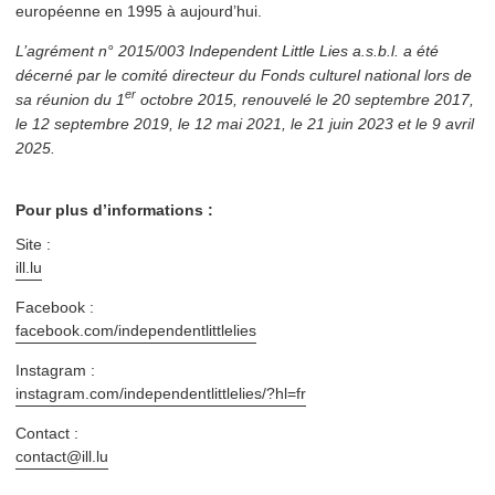
européenne en 1995 à aujourd’hui.
L’agrément n° 2015/003 Independent Little Lies a.s.b.l. a été
décerné par le comité directeur du Fonds culturel national lors de
er
sa réunion du 1
octobre 2015, renouvelé le 20 septembre 2017,
le 12 septembre 2019, le 12 mai 2021, le 21 juin 2023 et le 9 avril
2025.
Pour plus d’informations :
Site :
ill​.lu
Facebook :
facebook​.com/​i​n​d​e​p​e​n​d​e​n​t​l​i​t​t​l​elies
Instagram :
instagram​.com/​i​n​d​e​p​e​n​d​e​n​t​l​i​t​t​l​e​l​i​e​s​/​?​hl=fr
Contact :
contact@​ill.​lu