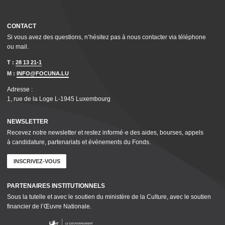
CONTACT
Si vous avez des questions, n’hésitez pas à nous contacter via téléphone
ou mail.
T :
28 13 21-1
M :
INFO@FOCUNA.LU
Adresse :
1, rue de la Loge L‑1945 Luxembourg
NEWSLETTER
Recevez notre newsletter et restez informé·e des aides, bourses, appels
à candidature, parte­nar­i­ats et événements du Fonds.
INSCRIVEZ-VOUS
PARTENAIRES INSTI­TU­TION­NELS
Sous la tutelle et avec le soutien du ministère de la Culture, avec le soutien
financier de l’Œuvre Nationale.