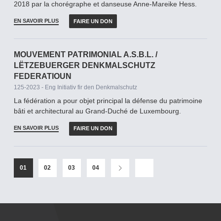
2018 par la chorégraphe et danseuse Anne-Mareike Hess.
EN SAVOIR PLUS
FAIRE UN DON
MOUVEMENT PATRIMONIAL A.S.B.L. /
LËTZEBUERGER DENKMALSCHUTZ
FEDERATIOUN
125-2023 - Eng Initiativ fir den Denkmalschutz
La fédération a pour objet principal la défense du patrimoine
bâti et architectural au Grand-­Duché de Luxembourg.
EN SAVOIR PLUS
FAIRE UN DON
01
02
03
04