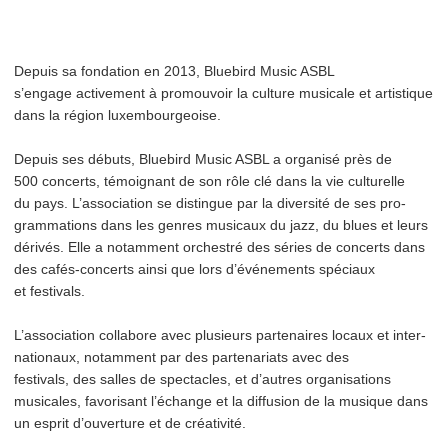
Depuis sa fondation en 2013, Bluebird Music ASBL
s’engage activement à promouvoir la culture musicale et artistique
dans la région lux­em­bour­geoise.
Depuis ses débuts, Bluebird Music ASBL a organisé près de
500 concerts, témoignant de son rôle clé dans la vie culturelle
du pays. L’as­so­ci­a­tion se distingue par la diversité de ses pro­
gram­ma­tions dans les genres musicaux du jazz, du blues et leurs
dérivés. Elle a notamment orchestré des séries de concerts dans
des cafés-concerts ainsi que lors d’événe­ments spéciaux
et festivals.
L’as­so­ci­a­tion collabore avec plusieurs partenaires locaux et inter­
na­tionaux, notamment par des parte­nar­i­ats avec des
festivals, des salles de spectacles, et d’autres organ­i­sa­tions
musicales, favorisant l’échange et la diffusion de la musique dans
un esprit d’ouverture et de créativité.