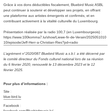
Grâce à vos dons déductibles fiscalement, Bluebird Music ASBL
peut continuer à soutenir et développer ses projets, en offrant
une plateforme aux artistes émergents et confirmés, et en
contribuant activement à la vitalité culturelle du Luxembourg.
Présen­ta­tion réalisée par la radio 100,7 (en Lux­em­bour­geois) :
https://​www​.100komma7​.lu/​s​h​o​w​/​L​i​e​w​e​-​f​i​r​-​d​e​-​V​e​r​a​i​n​/​2​0​2​5​0​5​1​0​1​0​
1​0​/​e​p​i​s​o​d​e​/​J​e​f​f​-​H​e​r​r​-​a​-​C​h​r​i​s​t​i​a​n​-​R​i​e​s​?​p​d​=​radio
L’agrément n°2020/087 Bluebird Music a.s.b.l. a été décerné par
le comité directeur du Fonds culturel national lors de sa réunion
du 6 février 2020, renouvelé le 13 décembre 2023 et le 12
février 2025.
Pour plus d’informations :
Site :
blue​-bird​.lu
Facebook :
facebook​.com/​B​l​u​e​b​i​r​d​m​u​s​i​c.lu/