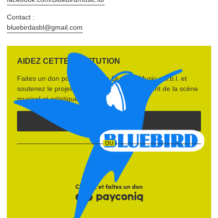
Contact :
bluebirdasbl@​gmail.​com
AIDEZ CETTE INSTITUTION
Faites un don pour l’institution
Bluebird Music a.s.b.l.
et
soutenez le projet
087‑2020 — Enrichisse­ment de la scène
musical et artistique au Luxembourg
.
FAIRE UN DON
OU