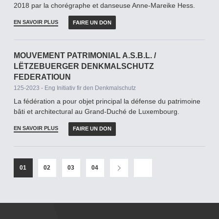
2018 par la chorégraphe et danseuse Anne-Mareike Hess.
EN SAVOIR PLUS
FAIRE UN DON
MOUVEMENT PATRIMONIAL A.S.B.L. /
LËTZEBUERGER DENKMALSCHUTZ
FEDERATIOUN
125-2023 - Eng Initiativ fir den Denkmalschutz
La fédération a pour objet principal la défense du patrimoine
bâti et architectural au Grand-­Duché de Luxembourg.
EN SAVOIR PLUS
FAIRE UN DON
01
02
03
04