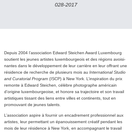
028‑2017
Depuis 2004 l’association Edward Steichen Award Luxembourg
soutient les jeunes artistes lux­em­bour­geois et des régions avoisi­
nantes dans le développement de leur carrière en leur offrant une
résidence de recherche de plusieurs mois au
Inter­na­tion­al Studio
and Curatorial Program
(ISCP) à New York. L’inspiration du prix
remonte à Edward Steichen, célèbre photographe américain
d’origine lux­em­bour­geoise, et honore sa trajectoire et son travail
artistiques tissant des liens entre villes et continents, tout en
promouvant de jeunes talents.
L’as­so­ci­a­tion aspire à fournir un encadrement pro­fes­sion­nel aux
artistes, leur permettant un épanouissement créatif pendant les
mois de leur résidence à New York, en accom­pa­g­nant le travail