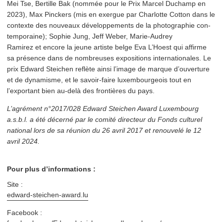
Mei Tse, Bertille Bak (nommée pour le Prix Marcel Duchamp en
2023), Max Pinckers (mis en exergue par Charlotte Cotton dans le
contexte des nouveaux développements de la pho­togra­phie con­
tem­po­raine); Sophie Jung, Jeff Weber, Marie-Audrey
Ramirez et encore la jeune artiste belge Eva L’Hoest qui affirme
sa présence dans de nombreuses expositions inter­na­tionales. Le
prix Edward Steichen reflète ainsi l’image de marque d’ouverture
et de dynamisme, et le savoir-faire lux­em­bour­geois tout en
l’exportant bien au-delà des frontières du pays.
L’agrément n°2017/028 Edward Steichen Award Luxembourg
a.s.b.l. a été décerné par le comité directeur du Fonds culturel
national lors de sa réunion du 26 avril 2017 et renouvelé le 12
avril 2024.
Pour plus d’informations :
Site :
edward​-steichen​-award​.lu
Facebook :