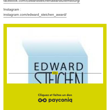
facebook​.com/​E​d​w​a​r​d​s​t​e​i​c​h​e​n​a​w​a​r​d​l​u​x​e​m​b​ourg/
Instagram :
instagram​.com/​e​d​w​a​r​d​_​s​t​e​i​c​h​e​n​_​a​ward/
AIDEZ CETTE INSTITUTION
Faites un don pour l’institution
Edward Steichen Award
Luxembourg a.s.b.l.
et soutenez le projet
028‑2017 —
Edward Steichen Award
.
FAIRE UN DON
OU