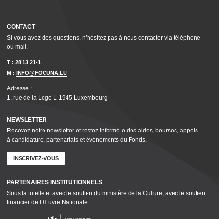
CONTACT
Si vous avez des questions, n’hésitez pas à nous contacter via téléphone
ou mail.
T :
28 13 21-1
M :
INFO@FOCUNA.LU
Adresse :
1, rue de la Loge L‑1945 Luxembourg
NEWSLETTER
Recevez notre newsletter et restez informé·e des aides, bourses, appels
à candidature, parte­nar­i­ats et événements du Fonds.
INSCRIVEZ-VOUS
PARTENAIRES INSTI­TU­TION­NELS
Sous la tutelle et avec le soutien du ministère de la Culture, avec le soutien
financier de l’Œuvre Nationale.