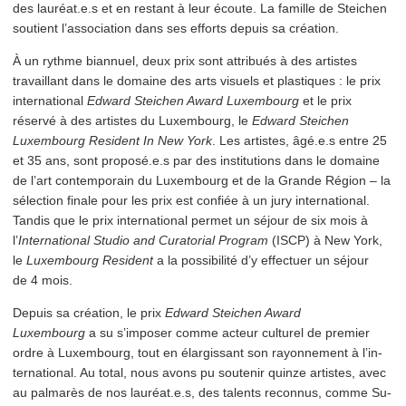
des lauréat.e.s et en restant à leur écoute. La famille de Steichen
soutient l’as­so­ci­a­tion dans ses efforts depuis sa création.
À un rythme biannuel, deux prix sont attribués à des artistes
travaillant dans le domaine des arts visuels et plastiques : le prix
inter­na­tion­al
Edward Steichen Award Luxembourg
et le prix
réservé à des artistes du Luxembourg, le
Edward Steichen
Luxembourg Resident In New York
. Les artistes, âgé.e.s entre 25
et 35 ans, sont proposé.e.s par des insti­tu­tions dans le domaine
de l’art con­tem­po­rain du Luxembourg et de la Grande Région – la
sélection finale pour les prix est confiée à un jury inter­na­tion­al.
Tandis que le prix inter­na­tion­al permet un séjour de six mois à
l’
Inter­na­tion­al Studio and Curatorial Program
(ISCP) à New York,
le
Luxembourg Resident
a la possibilité d’y effectuer un séjour
de 4 mois.
Depuis sa création, le prix
Edward Steichen Award
Luxembourg
a su s’imposer comme acteur culturel de premier
ordre à Luxembourg, tout en élargissant son rayonnement à l’in­
ter­na­tion­al. Au total, nous avons pu soutenir quinze artistes, avec
au palmarès de nos lauréat.e.s, des talents reconnus, comme Su-