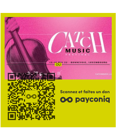
AIDEZ CETTE INSTITUTION
Faites un don pour l’institution
Catch Music a.s.b.l.
et
soutenez le projet
116‑2022 — Catch Music Festival
.
FAIRE UN DON
OU