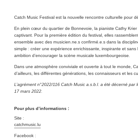
Catch Music Festival est la nouvelle rencontre culturelle pour 
En plein cœur du quartier de Bonnevoie, la pianiste Cathy Krier 
captivant. Pour la première édition du festival, elles rassembl
ensemble avec des musicien.ne.s confirmé.e.s dans la discipline
simple : créer une expérience enrichissante, inspirante et sans
ambition d’en­cour­ager la scène musicale luxembourgeoise.
Dans une atmosphère conviviale et ouverte à tout le monde, Catc
d’ailleurs, les différentes générations, les con­nais­seurs et les c
L’agrément n°2022/116 Catch Music a.s.b.l. a été décerné par le
17 mars 2022.
Pour plus d’informations :
Site :
catchmusic​.lu
Facebook :