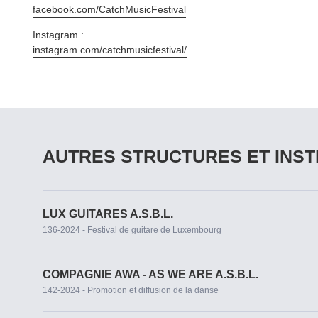
facebook​.com/​C​a​t​c​h​M​u​s​i​c​F​e​s​tival
Instagram :
instagram​.com/​c​a​t​c​h​m​u​s​i​c​f​e​s​t​ival/
AUTRES STRUCTURES ET INST
LUX GUITARES A.S.B.L.
136-2024 - Festival de guitare de Luxembourg
COMPAGNIE AWA - AS WE ARE A.S.B.L.
142-2024 - Promotion et diffusion de la danse