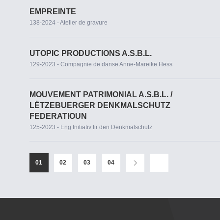
EMPREINTE
138-2024 - Atelier de gravure
UTOPIC PRODUCTIONS A.S.B.L.
129-2023 - Compagnie de danse Anne-Mareike Hess
MOUVEMENT PATRIMONIAL A.S.B.L. /
LËTZEBUERGER DENKMALSCHUTZ
FEDERATIOUN
125-2023 - Eng Initiativ fir den Denkmalschutz
01
02
03
04