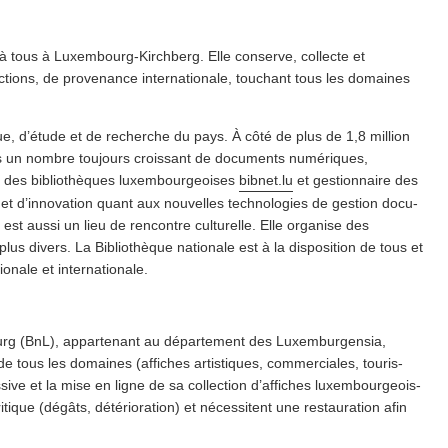
ert à tous à Luxembourg-Kirchberg. Elle conserve, collecte et
ections, de provenance inter­na­tionale, touchant tous les domaines
ifique, d’étude et de recherche du pays. À côté de plus de 1,8 million
rs un nombre toujours croissant de documents numériques,
des bib­lio­thèques lux­em­bour­geois­es
bibnet​.lu
et ges­tion­naire des
 d’in­no­va­tion quant aux nouvelles tech­nolo­gies de gestion doc­u­
le est aussi un lieu de rencontre culturelle. Elle organise des
plus divers. La Bib­lio­thèque nationale est à la disposition de tous et
tionale et internationale.
urg (BnL), appartenant au département des Lux­em­bur­gen­sia,
e tous les domaines (affiches artistiques, com­mer­ciales, touris­
sive et la mise en ligne de sa collection d’affiches lux­em­bour­geois­
ue (dégâts, détéri­o­ra­tion) et nécessitent une restau­ra­tion afin