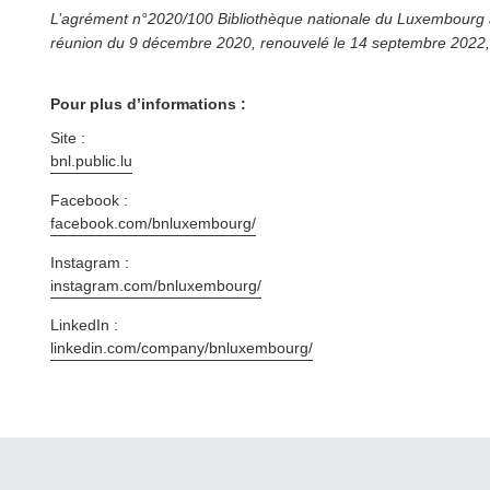
L’agrément n°2020/100 Bib­lio­thèque nationale du Luxembourg a
réunion du 9 décembre 2020, renouvelé le 14 septembre 2022, 
Pour plus d’informations :
Site :
bnl​.public​.lu
Facebook :
facebook​.com/​b​n​l​u​x​e​m​b​ourg/
Instagram :
instagram​.com/​b​n​l​u​x​e​m​b​ourg/
LinkedIn :
linkedin​.com/​c​o​m​p​a​n​y​/​b​n​l​u​x​e​m​b​ourg/