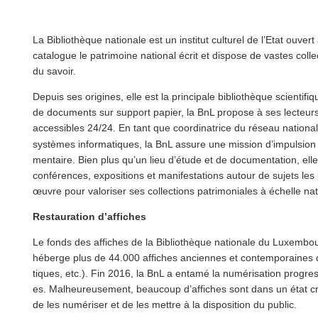
La Bib­lio­thèque nationale est un institut culturel de l’Etat ouv
catalogue le patrimoine national écrit et dispose de vastes coll
du savoir.
Depuis ses origines, elle est la principale bib­lio­thèque sci­en­t
de documents sur support papier, la BnL propose à ses lecteu
accessibles 24/24. En tant que coor­di­na­trice du réseau national 
systèmes infor­ma­tiques, la BnL assure une mission d’impulsion et
men­taire. Bien plus qu’un lieu d’étude et de doc­u­men­ta­tion, el
conférences, expositions et man­i­fes­ta­tions autour de sujets les 
œuvre pour valoriser ses collections pat­ri­mo­ni­ales à échelle na
Restau­ra­tion d’affiches
Le fonds des affiches de la Bib­lio­thèque nationale du Luxembo
héberge plus de 44.000 affiches anciennes et con­tem­po­raines d
tiques, etc.). Fin 2016, la BnL a entamé la numéri­sa­tion progres
es. Mal­heureuse­ment, beaucoup d’affiches sont dans un état critiq
de les numériser et de les mettre à la disposition du public.