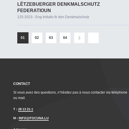
LËTZEBUERGER DENKMALSCHUTZ
FEDERATIOUN
125-2023 - Eng Initiativ fir den Denkmalschutz
01
02
03
04
CONTACT
Si vous avez des questions, n’hésitez pas à nous contacter via téléphone
ou mail.
T :
28 13 21-1
M :
INFO@FOCUNA.LU