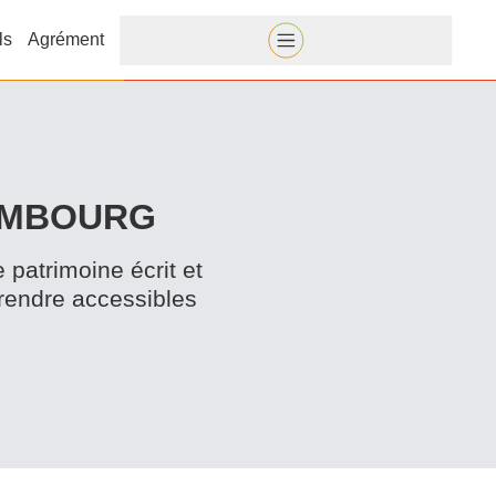
ls
Agrément
XEMBOURG
e patrimoine écrit et
 rendre accessibles