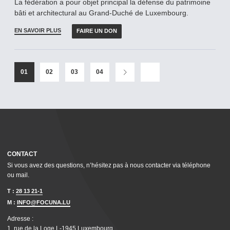
La fédération a pour objet principal la défense du patrimoine
bâti et architectural au Grand-­Duché de Luxembourg.
EN SAVOIR PLUS
FAIRE UN DON
01
02
03
04
CONTACT
Si vous avez des questions, n’hésitez pas à nous contacter via téléphone
ou mail.
T :
28 13 21-1
M :
INFO@FOCUNA.LU
Adresse :
1, rue de la Loge L‑1945 Luxembourg