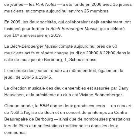
de jeunes — les
Pink Notes
— a été fondé en 2006 avec 15 jeunes
musiciens, et compte aujourd’hui environ 25 membres.
En 2009, les deux sociétés, qui col­lab­o­raient déjà étroitement, ont
fusionné pour former la
Bech-Berbuerger Musek
, qui a célébré
son 10ᵉ anniver­saire en 2019.
La
Bech-Berbuerger Musek
compte aujourd’hui près de 60
musiciens actifs et répète chaque jeudi de 20h00 à 22h00 dans la
salle de musique de Berbourg, 1, Schoulstrooss.
L’ensemble des jeunes répète au même endroit, également le
jeudi, de 18h45 à 19h45.
La direction musicale des deux ensembles est assurée par Dany
Heuschen, et la présidente du club est Viviane Bohnenberger.
Chaque année, la
BBM
donne deux grands concerts — un concert
de Noël à l’église de Bech et un concert de printemps au Centre
Beaurepaire de Berbourg — ainsi que de nombreuses prestations
lors de fêtes et man­i­fes­ta­tions tra­di­tion­nelles dans les deux
communes.