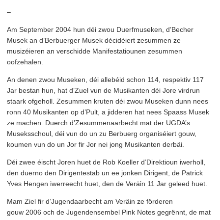
–
Am September 2004 hun déi zwou Duerf­museken, d’Becher
Musek an d’Ber­buerg­er Musek décidéiert zesummen ze
musizéieren an verschidde Man­i­fes­ta­tiounen zesummen
oofzehalen.
An denen zwou Museken, déi allebéid schon 114, respektiv 117
Jar bestan hun, hat d’Zuel vun de Musikanten déi Jore virdrun
staark ofgeholl. Zesummen kruten déi zwou Museken dunn nees
ronn 40 Musikanten op d’Pult, a jidderen hat nees Spaass Musek
ze machen. Duerch d’Ze­sum­me­naar­becht mat der UGDA’s
Musekss­choul, déi vun do un zu Berbuerg organ­iséiert gouw,
koumen vun do un Jor fir Jor nei jong Musikanten derbäi.
Déi zwee éischt Joren huet de Rob Koeller d’Di­rek­tioun iwerholl,
den duerno den Diri­gen­testab un ee jonken Dirigent, de Patrick
Yves Hengen iwerreecht huet, den de Veräin 11 Jar geleed huet.
Mam Ziel fir d’Ju­gen­daar­becht am Veräin ze förderen
gouw 2006 och de Jugen­densem­bel Pink Notes gegrënnt, de mat