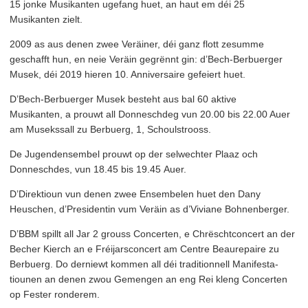
15 jonke Musikanten ugefang huet, an haut em déi 25
Musikanten zielt.
2009 as aus denen zwee Veräiner, déi ganz flott zesumme
geschafft hun, en neie Veräin gegrënnt gin: d’Bech-Berbuerger
Musek, déi 2019 hieren 10. Anniver­saire gefeiert huet.
D’Bech-Berbuerger Musek besteht aus bal 60 aktive
Musikanten, a prouwt all Donneschdeg vun 20.00 bis 22.00 Auer
am Musekssall zu Berbuerg, 1, Schoulstrooss.
De Jugen­densem­bel prouwt op der selwechter Plaaz och
Donneschdes, vun 18.45 bis 19.45 Auer.
D’Di­rek­tioun vun denen zwee Ensembelen huet den Dany
Heuschen, d’Pres­i­dentin vum Veräin as d’Viviane Bohnenberger.
D’BBM spillt all Jar 2 grouss Concerten, e Chrëscht­con­cert an der
Becher Kierch an e Fréi­jarscon­cert am Centre Beaurepaire zu
Berbuerg. Do derniewt kommen all déi tra­di­tion­nell Man­i­fes­ta­
tiounen an denen zwou Gemengen an eng Rei kleng Concerten
op Fester ronderem.