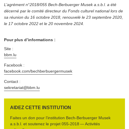
L’agrément n°2018/055 Bech-Berbuerger Musek a.s.b.l. a été
décerné par le comité directeur du Fonds culturel national lors de
sa réunion du 16 octobre 2018, renouvelé le 23 septembre 2020,
le 17 octobre 2022 et le 20 novembre 2024.
Pour plus d’informations :
Site :
bbm​.lu
Facebook :
facebook​.com/​b​e​c​h​b​e​r​b​u​e​r​g​e​r​musek
Contact :
sekretariat@​bbm.​lu
AIDEZ CETTE INSTITUTION
Faites un don pour l’institution
Bech-Berbuerger Musek
a.s.b.l.
et soutenez le projet
055‑2018 — Activités