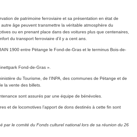
­tion de patrimoine ferroviaire et sa présen­ta­tion en état de
 autre âge peuvent transmettre la véritable atmosphère du
omotives ou en prenant place dans des voitures plus que centenaires,
rt du transport ferroviaire d’il y a cent ans.
u TRAIN 1900 entre Pétange le Fond-de-Gras et le terminus Bois-de-
Minettpark Fond-de-Gras ».
t du ministère du Tourisme, de l’INPA, des communes de Pétange et de
e la vente des billets.
 maintenance sont assurés par une équipe de bénévoles.
tures et de locomotives l’apport de dons destinés à cette fin sont
par le comité du Fonds culturel national lors de sa réunion du 26