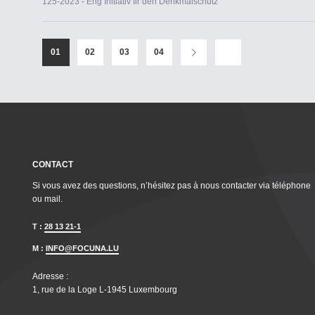
125-2023 - Eng Initiativ fir den Denkmalschutz
01
02
03
04
CONTACT
Si vous avez des questions, n’hésitez pas à nous contacter via téléphone
ou mail.
T :
28 13 21-1
M :
INFO@FOCUNA.LU
Adresse :
1, rue de la Loge L‑1945 Luxembourg