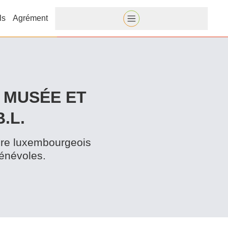
ls
Agrément
S MUSÉE ET
.L.
re lux­em­bour­geois
bénévoles.