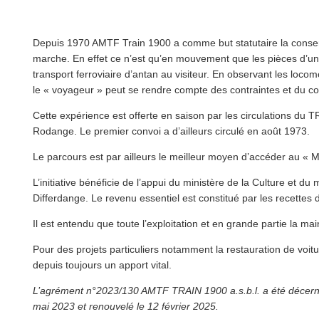
Depuis 1970 AMTF Train 1900 a comme but statutaire la con­ser­va
marche. En effet ce n’est qu’en mouvement que les pièces d’un
transport ferroviaire d’antan au visiteur. En observant les loc
le « voyageur » peut se rendre compte des contraintes et du confo
Cette expérience est offerte en saison par les cir­cu­la­tions d
Rodange. Le premier convoi a d’ailleurs circulé en août 1973.
Le parcours est par ailleurs le meilleur moyen d’accéder au « 
L’ini­tia­tive bénéficie de l’appui du ministère de la Culture e
Differdange. Le revenu essentiel est constitué par les recettes d
Il est entendu que toute l’ex­ploita­tion et en grande partie la
Pour des projets par­ti­c­uliers notamment la restau­ra­tion de voi
depuis toujours un apport vital.
L’agrément n°2023/130 AMTF TRAIN 1900 a.s.b.l. a été décerné 
mai 2023 et renouvelé le 12 février 2025.