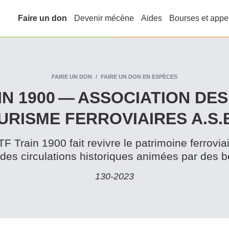
Faire un don
Devenir mécène
Aides
Bourses et appe
FAIRE UN DON
FAIRE UN DON EN ESPÈCES
N 1900 — ASSOCIATION DE
URISME FER­ROVI­AIRES A.S.B
 Train 1900 fait revivre le patrimoine ferroviai
 des cir­cu­la­tions historiques animées par des 
130‑2023