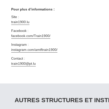
Pour plus d’informations :
Site :
train1900​.lu
Facebook :
facebook​.com/​T​r​a​i​n​1900/
Instagram :
instagram​.com/​a​m​t​f​t​r​a​i​n​1900/
Contact :
train1900@​pt.​lu
AUTRES STRUCTURES ET INST