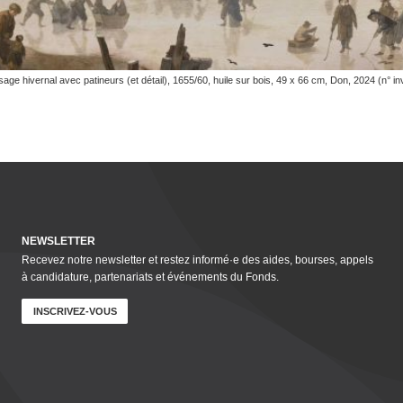
e hivernal avec patineurs (et détail), 1655/60, huile sur bois, 49 x 66 cm, Don, 2024 (n° in
NEWSLETTER
Recevez notre newsletter et restez informé·e des aides, bourses, appels
à candidature, parte­nar­i­ats et événements du Fonds.
INSCRIVEZ-VOUS