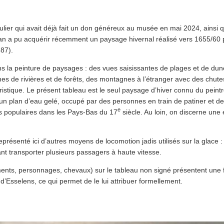
ulier qui avait déjà fait un don généreux au musée en mai 2024, ainsi 
uban a pu acquérir récemment un paysage hivernal réalisé vers 1655/60 
87).
 dans la peinture de paysages : des vues sai­sis­santes de plages et de d
nes de rivières et de forêts, des montagnes à l’étranger avec des chute
́ristique. Le présent tableau est le seul paysage d’hiver connu du peintre.
n plan d’eau gelé, occupé par des personnes en train de patiner et de
e
ès populaires dans les Pays-Bas du 17
siècle. Au loin, on discerne une 
présenté ici d’autres moyens de locomotion jadis utilisés sur la glace :
nt transporter plusieurs passagers à haute vitesse.
iments, personnages, chevaux) sur le tableau non signé présentent une
d’Esselens, ce qui permet de le lui attribuer formellement.