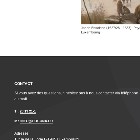
Jacob Esselens (1627/28 – 1687), Paysag
Luxembourg
CONTACT
Si vous avez des questions, n’hésitez pas à nous contacter via téléphone
ou mail.
T :
28 13 21-1
M :
INFO@FOCUNA.LU
Adresse :
1, rue de la Loge L‑1945 Luxembourg