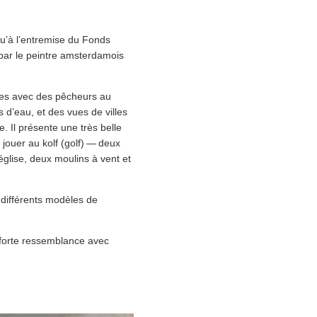
qu’à l’entremise du Fonds
par le peintre ams­ter­damois
unes avec des pêcheurs au
s d’eau, et des vues de villes
 Il présente une très belle
 jouer au kolf (golf) — deux
église, deux moulins à vent et
 différents modèles de
 forte ressem­blance avec