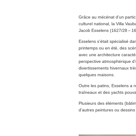
Grâce au mécénat d’un partic
culturel national, la Villa Va
Jacob Esselens (1627/28 – 16
Esselens s’était spécialisé
printemps ou en été, des scè
avec une archi­tec­ture caracte
perspective atmosphérique d’u
diver­tisse­ments hivernaux tr
quelques maisons.
Outre les patins, Esselens a re
traîneaux et des yachts pouva
Plusieurs des éléments (bât
d’autres peintures ou dessins 