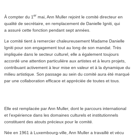
er
À compter du 1
mai, Ann Muller rejoint le comité directeur en
qualité de secrétaire, en rem­place­ment de Danielle Igniti, qui
a assuré cette fonction pendant sept années.
Le comité tient à remercier chaleureuse­ment Madame Danielle
Igniti pour son engagement tout au long de son mandat. Très
impliquée dans le secteur culturel, elle a également toujours
accordé une attention par­ti­c­ulière aux artistes et à leurs projets,
contribuant activement à leur mise en valeur et à la dynamique du
milieu artistique. Son passage au sein du comité aura été marqué
par une col­lab­o­ra­tion efficace et appréciée de toutes et tous.
Elle est remplacée par Ann Muller, dont le parcours inter­na­tion­al
et l’expérience dans les domaines culturels et insti­tu­tion­nels
constituent des atouts précieux pour le comité.
Née en 1961 à Luxembourg-ville, Ann Muller a travaillé et vécu