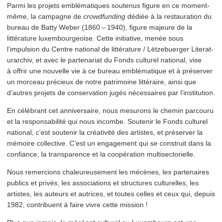
Parmi les projets emblé­ma­tiques soutenus figure en ce moment-
même, la campagne de
crowd­fund­ing
dédiée à la restau­ra­tion du
bureau de Batty Weber (1860 – 1940), figure majeure de la
littérature lux­em­bour­geoise. Cette initiative, menée sous
l’impulsion du Centre national de littérature / Lëtze­buerg­er Lit­er­at­
u­rar­chiv, et avec le partenariat du Fonds culturel national, vise
à offrir une nouvelle vie à ce bureau emblé­ma­tique et à préserver
un morceau précieux de notre patrimoine littéraire, ainsi que
d’autres projets de con­ser­va­tion jugés nécessaires par l’institution.
En célébrant cet anniver­saire, nous mesurons le chemin parcouru
et la respon­s­abil­ité qui nous incombe. Soutenir le Fonds culturel
national, c’est soutenir la créativité des artistes, et préserver la
mémoire collective. C’est un engagement qui se construit dans la
confiance, la trans­parence et la coopération multisectorielle.
Nous remercions chaleureuse­ment les mécènes, les partenaires
publics et privés, les asso­ci­a­tions et structures culturelles, les
artistes, les auteurs et autrices, et toutes celles et ceux qui, depuis
1982, contribuent à faire vivre cette mission !