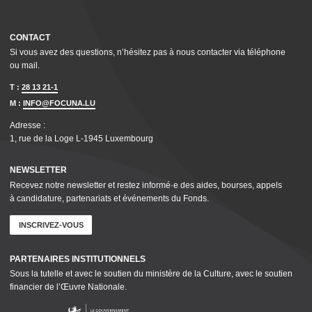
CONTACT
Si vous avez des questions, n’hésitez pas à nous contacter via téléphone
ou mail.
T :
28 13 21-1
M :
INFO@FOCUNA.LU
Adresse :
1, rue de la Loge L‑1945 Luxembourg
NEWSLETTER
Recevez notre newsletter et restez informé·e des aides, bourses, appels
à candidature, parte­nar­i­ats et événements du Fonds.
INSCRIVEZ-VOUS
PARTENAIRES INSTI­TU­TION­NELS
Sous la tutelle et avec le soutien du ministère de la Culture, avec le soutien
financier de l’Œuvre Nationale.