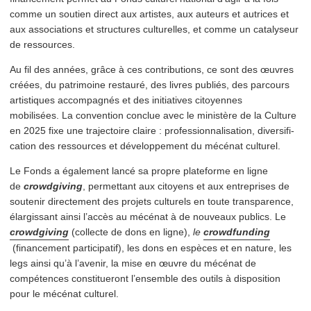
comme un soutien direct aux artistes, aux auteurs et autrices et
aux asso­ci­a­tions et structures culturelles, et comme un catalyseur
de ressources.
Au fil des années, grâce à ces con­tri­bu­tions, ce sont des œuvres
créées, du patrimoine restauré, des livres publiés, des parcours
artistiques accompagnés et des initiatives citoyennes
mobilisées. La convention conclue avec le ministère de la Culture
en 2025 fixe une trajectoire claire : pro­fes­sion­nal­i­sa­tion, diver­si­fi­
ca­tion des ressources et développe­ment du mécénat culturel.
Le Fonds a également lancé sa propre plateforme en ligne
de
crowdgiving
, permettant aux citoyens et aux entreprises de
soutenir directement des projets culturels en toute trans­parence,
élargissant ainsi l’accès au mécénat à de nouveaux publics. Le
crowdgiving
(collecte de dons en ligne),
le
crowd­fund­ing
(financement par­tic­i­patif), les dons en espèces et en nature, les
legs ainsi qu’à l’avenir, la mise en œuvre du mécénat de
compétences con­stitueront l’ensemble des outils à disposition
pour le mécénat culturel.