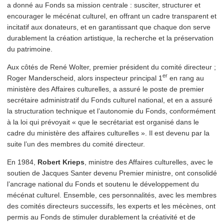
a donné au Fonds sa mission centrale : susciter, structurer et
encourager le mécénat culturel, en offrant un cadre transparent et
incitatif aux donateurs, et en garan­tis­sant que chaque don serve
durablement la création artistique, la recherche et la préser­va­tion
du patrimoine.
Aux côtés de René Wolter, premier président du comité directeur ;
er
Roger Man­der­scheid, alors inspecteur principal 1
en rang au
ministère des Affaires culturelles, a assuré le poste de premier
secrétaire admin­is­tratif du Fonds culturel national, et en a assuré
la struc­tura­tion technique et l’autonomie du Fonds, con­for­mé­ment
à la loi qui prévoyait « que le secrétariat est organisé dans le
cadre du ministère des affaires culturelles ». Il est devenu par la
suite l’un des membres du comité directeur.
En 1984,
Robert Krieps
, ministre des Affaires culturelles, avec le
soutien de Jacques Santer devenu Premier ministre, ont consolidé
l’ancrage national du Fonds et soutenu le développe­ment du
mécénat culturel. Ensemble, ces per­son­nal­ités, avec les membres
des comités directeurs successifs, les experts et les mécènes, ont
permis au Fonds de stimuler durablement la créativité et de