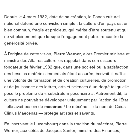
Depuis le 4 mars 1982, date de sa création, le Fonds culturel
national défend une conviction simple : la culture d’un pays est un
bien commun, fragile et précieux, qui mérite d’être soutenu et qui
ne vit pleinement que lorsque l’en­gage­ment public rencontre la
générosité privée.
À l’origine de cette vision,
Pierre Werner
, alors Premier ministre et
ministre des Affaires culturelles rappelait dans son discours
fondateur de février 1982 que, dans une société où la sat­is­fac­tion
des besoins matériels immédiats étant assurée, écrivait-il, naît «
une volonté de formation et de création culturelles, de promotion
et de jouissance des lettres, arts et sciences à un degré tel qu’elle
pose le problème du « substratum pécuniaire ». Autrement dit, la
culture ne pouvait se développer uniquement par l’action de l’État
: elle avait besoin de
mécènes
! Le mécène — du nom de Caius
Clinius Maecenas — protège artistes et savants.
En inscrivant le Luxembourg dans la tradition du mécénat, Pierre
Werner, aux côtés de Jacques Santer, ministre des Finances,