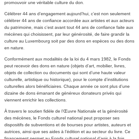
promouvoir une véritable culture du don.
Célébrer 44 ans d’en­gage­ment aujourd’hui, c’est non seulement
célébrer 44 ans de confiance accordée aux artistes et aux acteurs
du patrimoine, mais c’est avant tout 44 ans de confiance faite aux
mécènes qui choisissent, par leur générosité, de faire grandir la
culture au Luxembourg soit par des dons en espèces ou des dons
en nature.
Con­for­mé­ment aux modalités de la loi du 4 mars 1982, le Fonds
peut recevoir des dons en nature (objets d’art, mobilier, livres,
objets de collection ou documents qui sont d’une haute valeur
culturelle, artistique ou historique), pour le compte d’in­sti­tu­tions
culturelles alors béné­fi­ci­aires. Chaque année ce sont plus d’une
dizaine de dons émanant de généreux donateurs privés qui
viennent enrichir les collections.
À travers le soutien fidèle de l’Œuvre Nationale et la générosité
des mécènes, le Fonds culturel national peut proposer ses
dispositifs de subventions et de bourses pour artistes, auteurs et
autrices, ainsi que ses aides à l’édition et au secteur du livre. Ce
financement permet au Fonds culturel national d’agir à la fois