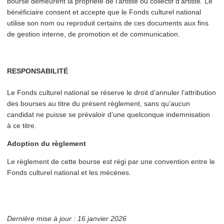
bourse demeurent la propriété de l’artiste ou collectif d’artiste. Le
béné­fi­ci­aire consent et accepte que le Fonds culturel national
utilise son nom ou reproduit certains de ces documents aux fins
de gestion interne, de promotion et de com­mu­ni­ca­tion.
RESPONSABILITÉ
Le Fonds culturel national se réserve le droit d’annuler l’at­tri­bu­tion
des bourses au titre du présent règlement, sans qu’aucun
candidat ne puisse se prévaloir d’une quelconque indem­ni­sa­tion
à ce titre.
Adoption du règlement
Le règlement de cette bourse est régi par une convention entre le
Fonds culturel national et les mécènes.
Dernière mise à jour : 16 janvier 2026