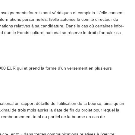
seigne­ments fournis sont véridiques et complets. Il/​elle consent
­ma­tions per­son­nelles. Il/​elle autorise le comité directeur du
or­ma­tions relatives à sa candidature. Dans le cas où certaines infor­
d que le Fonds culturel national se réserve le droit d’annuler sa
000 EUR qui et prend la forme d’un versement en plusieurs
nal un rapport détaillé de l’u­til­i­sa­tion de la bourse, ainsi qu’un
imal de trois mois après la date de fin du projet pour lequel la
e rem­bourse­ment total ou partiel de la bourse en cas de
h-Lentz » dans toutes com­mu­ni­ca­tions relatives à l’œuvre.