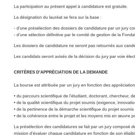
La par­tic­i­pa­tion au présent appel à candidature est gratuite.
La désignation du lauréat se fera sur la base :
- d’une présélec­tion des dossiers de candidature par un jury c
- d’une sélection définitive par le comité de gestion de la Fonda
Les dossiers de candidature ne seront pas retournés aux candi
Les candidats seront avisés de la décision du jury par voie élec
CRITÈRES D’APPRÉCIATION DE LA DEMANDE
La bourse est attribuée par un jury en fonction des appréciation
• du parcours sci­en­tifique de l’étudiant, doctorant, chercheur, d
• de la qualité sci­en­tifique du projet soumis (exigence, innovation
• de la pertinence de la démarche sci­en­tifique du projet soumis 
• de la cohérence entre le projet et les moyens mis en œuvre po
La présélec­tion des can­di­da­tures se fait par un jury composé 
mission d’évaluer chaque candidature en fonction de son éligibi