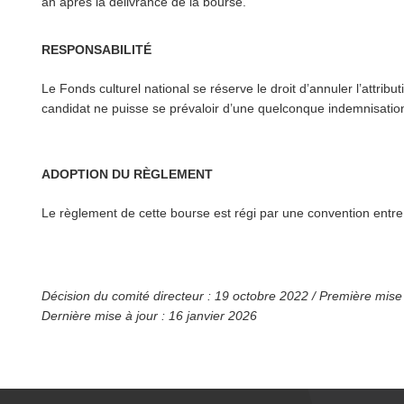
an après la délivrance de la bourse.
RESPONSABILITÉ
Le Fonds culturel national se réserve le droit d’annuler l’at­tri­
candidat ne puisse se prévaloir d’une quelconque indem­ni­sa­tion 
ADOPTION DU RÈGLEMENT
Le règlement de cette bourse est régi par une convention entre 
Décision du comité directeur : 19 octobre 2022 / Première mise
Dernière mise à jour : 16 janvier 2026