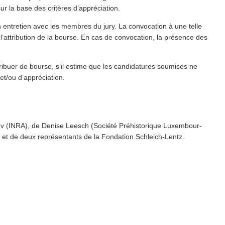
e sur la base des critères d’appréciation.
un entretien avec les membres du jury. La convocation à une telle
l’at­tri­bu­tion de la bourse. En cas de convocation, la présence des
ribuer de bourse, s’il estime que les can­di­da­tures soumises ne
 et/​ou d’appréciation.
ov (INRA), de Denise Leesch (Société Préhis­torique Lux­em­bour­
u) et de deux représen­tants de la Fondation Schleich-Lentz.