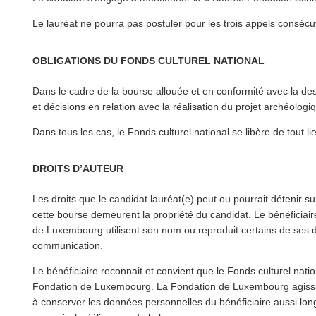
Le lauréat ne pourra pas postuler pour les trois appels consécut
OBLIGATIONS DU FONDS CULTUREL NATIONAL
Dans le cadre de la bourse allouée et en conformité avec la de
et décisions en relation avec la réalisation du projet archéologiqu
Dans tous les cas, le Fonds culturel national se libère de tout lie
DROITS D’AUTEUR
Les droits que le candidat lauréat(e) peut ou pourrait détenir 
cette bourse demeurent la propriété du candidat. Le béné­fi­ci­ai
de Luxembourg utilisent son nom ou reproduit certains de ses d
communication.
Le béné­fi­ci­aire reconnait et convient que le Fonds culturel na
Fondation de Luxembourg. La Fondation de Luxembourg agissan
à conserver les données per­son­nelles du béné­fi­ci­aire aussi 