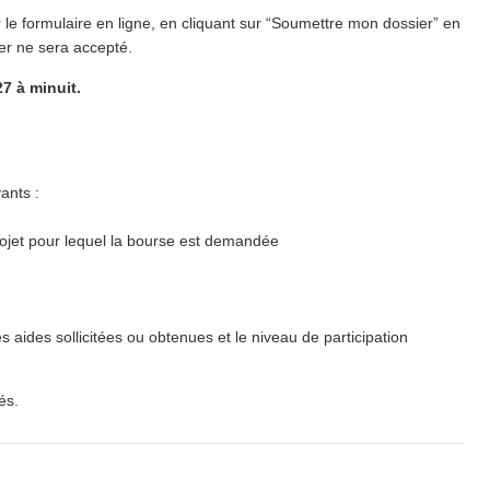
 le formulaire en ligne, en cliquant sur
“
Soumettre mon dossier” en
r ne sera accepté.
27 à minuit.
ants :
projet pour lequel la bourse est demandée
es aides sollicitées ou obtenues et le niveau de participation
és.