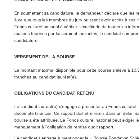
En soumettant sa candidature, le demandeur déclare que les ren­
à ce que tous les membres du jury puissent avoir accès à ses infor
Fonds culturel national à vérifier l’ex­ac­ti­tude de toutes les inf
ma­tions fournies par lui seraient inexactes, le candidat compren
candidature.
VERSEMENT DE LA BOURSE
Le montant maximal disponible pour cette bourse s’élève à 10.
tranches au candidat lauréat(e).
OBLIGATIONS DU CANDIDAT RETENU
Le candidat lauréat(e) s’engage à présenter au Fonds culturel natio
décompte financier. Ce rapport doit être remis dans un délai max
bourse a été attribuée. Le Fonds culturel national peut exiger l
manquement à l’oblig­a­tion de remise dudit rapport.
Le candidat s’engage à mentionner la « Bourse Fondation Schleic