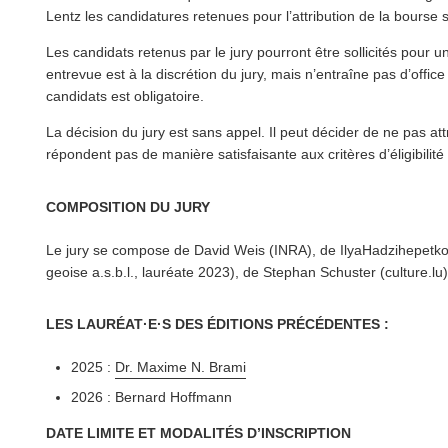
Lentz les can­di­da­tures retenues pour l’at­tri­bu­tion de la bours
Les candidats retenus par le jury pourront être sollicités pour 
entrevue est à la discrétion du jury, mais n’entraîne pas d’office 
candidats est obligatoire.
La décision du jury est sans appel. Il peut décider de ne pas att
répondent pas de manière sat­is­faisante aux critères d’éli­gi­bil­ité
COMPOSITION DU JURY
Le jury se compose de David Weis (INRA), de Ilya­Hadz­i­hep­etk
geoise a.s.b.l., lauréate 2023), de Stephan Schuster (culture​.l
LES LAURÉAT·E·S DES ÉDITIONS PRÉCÉDENTES :
2025 :
Dr. Maxime N. Brami
2026 : Bernard Hoffmann
DATE LIMITE ET MODALITÉS D’INSCRIPTION