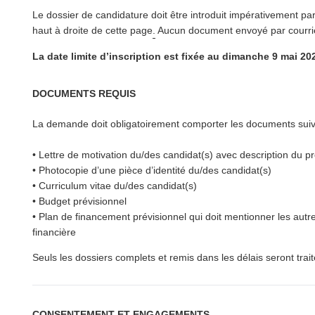
Le dossier de candidature doit être introduit impéra­tive­ment par
haut à droite de cette page
.
Aucun document envoyé par courrie
La date limite d’in­scrip­tion est fixée au dimanche 9 mai 20
DOCUMENTS REQUIS
La demande doit oblig­a­toire­ment comporter les documents suiv
• Lettre de motivation du/​des candidat(s) avec description du 
• Photocopie d’une pièce d’identité du/​des candidat(s)
• Curriculum vitae du/​des candidat(s)
• Budget prévi­sion­nel
• Plan de financement prévi­sion­nel qui doit mentionner les autr
financière
Seuls les dossiers complets et remis dans les délais seront trait
CONSENTEMENT ET ENGAGEMENTS