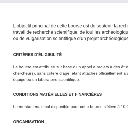
L’objectif principal de cette bourse est de soutenir la 
travail de recherche sci­en­tifique, de fouilles archéolog
ou de vul­gar­i­sa­tion sci­en­tifique d’un projet archéolog
CRITÈRES D’ÉLIGIBILITÉ
La bourse est attribuée sur base d’un appel à projets à des étud
chercheurs), sans critère d’âge, étant attachés offi­cielle­ment à 
équipe ou un laboratoire scientifique.
CONDITIONS MATÉRIELLES ET FINANCIÈRES
Le montant maximal disponible pour cette bourse s’élève à 10
ORGANISATION