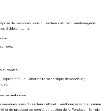
omposé de membres issus du secteur culturel lux­em­bour­geois ;
tion Schleich-Lentz.
dats.
tronique.
s suivantes :
e l’équipe et/​ou du laboratoire sci­en­tifique demandeur ;
, etc.) ;
;
ur sa réalisation.
de membres issus du secteur culturel lux­em­bour­geois. Il a comme
lité et de proposer au comité de gestion de la Fondation Schleich-