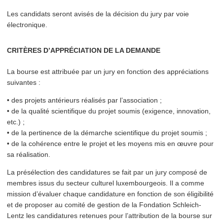
Les candidats seront avisés de la décision du jury par voie
électronique.
CRITÈRES D’APPRÉCIATION DE LA DEMANDE
La bourse est attribuée par un jury en fonction des appréciations
suivantes :
• des projets antérieurs réalisés par l’as­so­ci­a­tion ;
• de la qualité sci­en­tifique du projet soumis (exigence, innovation,
etc.) ;
• de la pertinence de la démarche sci­en­tifique du projet soumis ;
• de la cohérence entre le projet et les moyens mis en œuvre pour
sa réalisation.
La présélec­tion des can­di­da­tures se fait par un jury composé de
membres issus du secteur culturel lux­em­bour­geois. Il a comme
mission d’évaluer chaque candidature en fonction de son éligibilité
et de proposer au comité de gestion de la Fondation Schleich-
Lentz les can­di­da­tures retenues pour l’at­tri­bu­tion de la bourse sur