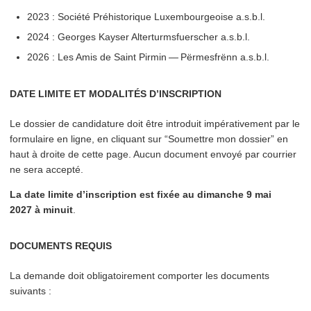
2023 : Société Préhis­torique Lux­em­bour­geoise a.s.b.l.
2024 : Georges Kayser Alter­turms­fuer­sch­er a.s.b.l.
2026 : Les Amis de Saint Pirmin — Përmesfrënn a.s.b.l.
DATE LIMITE ET MODALITÉS D’INSCRIPTION
Le dossier de candidature doit être introduit impéra­tive­ment par le
formulaire en ligne, en cliquant sur
“
Soumettre mon dossier” en
haut à droite de cette page. Aucun document envoyé par courrier
ne sera accepté.
La date limite d’in­scrip­tion est fixée au dimanche 9 mai
2027
à minuit
.
DOCUMENTS REQUIS
La demande doit oblig­a­toire­ment comporter les documents
suivants :