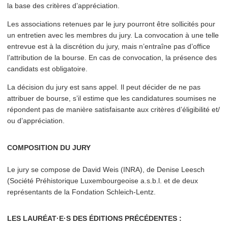
la base des critères d’appréciation.
Les asso­ci­a­tions retenues par le jury pourront être sollicités pour
un entretien avec les membres du jury. La convocation à une telle
entrevue est à la discrétion du jury, mais n’entraîne pas d’office
l’at­tri­bu­tion de la bourse. En cas de convocation, la présence des
candidats est obligatoire.
La décision du jury est sans appel. Il peut décider de ne pas
attribuer de bourse, s’il estime que les can­di­da­tures soumises ne
répondent pas de manière sat­is­faisante aux critères d’éli­gi­bil­ité et/​
ou d’appréciation.
COMPOSITION DU JURY
Le jury se compose de David Weis (INRA), de Denise Leesch
(Société Préhis­torique Lux­em­bour­geoise a.s.b.l. et de deux
représen­tants de la Fondation Schleich-Lentz.
LES LAURÉAT·E·S DES ÉDITIONS PRÉCÉDENTES :