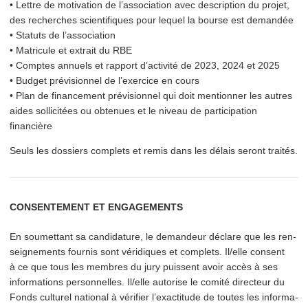
• Lettre de motivation de l’as­so­ci­a­tion avec description du projet,
des recherches sci­en­tifiques pour lequel la bourse est demandée
• Statuts de l’as­so­ci­a­tion
• Matricule et extrait du RBE
• Comptes annuels et rapport d’activité de 2023, 2024 et 2025
• Budget prévi­sion­nel de l’exercice en cours
• Plan de financement prévi­sion­nel qui doit mentionner les autres
aides sollicitées ou obtenues et le niveau de participation
financière
Seuls les dossiers complets et remis dans les délais seront traités.
CONSENTEMENT ET ENGAGEMENTS
En soumettant sa candidature, le demandeur déclare que les ren­
seigne­ments fournis sont véridiques et complets. Il/​elle consent
à ce que tous les membres du jury puissent avoir accès à ses
infor­ma­tions per­son­nelles. Il/​elle autorise le comité directeur du
Fonds culturel national à vérifier l’ex­ac­ti­tude de toutes les infor­ma­