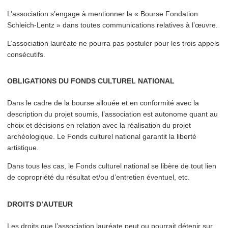
L’as­so­ci­a­tion s’engage à mentionner la « Bourse Fondation
Schleich-Lentz » dans toutes com­mu­ni­ca­tions relatives à l’œuvre.
L’as­so­ci­a­tion lauréate ne pourra pas postuler pour les trois appels
consécutifs.
OBLIGATIONS DU FONDS CULTUREL NATIONAL
Dans le cadre de la bourse allouée et en conformité avec la
description du projet soumis, l’as­so­ci­a­tion est autonome quant au
choix et décisions en relation avec la réalisation du projet
archéologique. Le Fonds culturel national garantit la liberté
artistique.
Dans tous les cas, le Fonds culturel national se libère de tout lien
de copropriété du résultat et/​ou d’entretien éventuel, etc.
DROITS D’AUTEUR
Les droits que l’as­so­ci­a­tion lauréate peut ou pourrait détenir sur