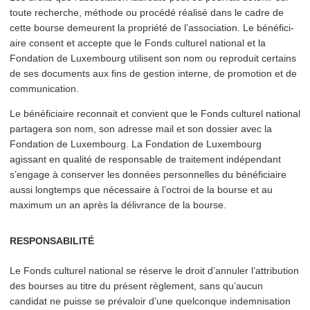
toute recherche, méthode ou procédé réalisé dans le cadre de
cette bourse demeurent la propriété de l’as­so­ci­a­tion. Le béné­fi­ci­
aire consent et accepte que le Fonds culturel national et la
Fondation de Luxembourg utilisent son nom ou reproduit certains
de ses documents aux fins de gestion interne, de promotion et de
communication.
Le béné­fi­ci­aire reconnait et convient que le Fonds culturel national
partagera son nom, son adresse mail et son dossier avec la
Fondation de Luxembourg. La Fondation de Luxembourg
agissant en qualité de responsable de traitement indépendant
s’engage à conserver les données per­son­nelles du béné­fi­ci­aire
aussi longtemps que nécessaire à l’octroi de la bourse et au
maximum un an après la délivrance de la bourse.
RESPONSABILITÉ
Le Fonds culturel national se réserve le droit d’annuler l’at­tri­bu­tion
des bourses au titre du présent règlement, sans qu’aucun
candidat ne puisse se prévaloir d’une quelconque indem­ni­sa­tion