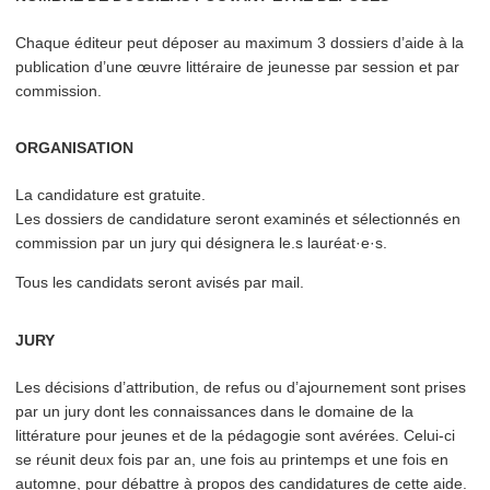
Chaque éditeur peut déposer au maximum 3 dossiers d’aide à la
publication d’une œuvre littéraire de jeunesse par session et par
commission.
ORGANISATION
La candidature est gratuite.
Les dossiers de candidature seront examinés et sélec­tion­nés en
commission par un jury qui désignera le.s lauréat·e·s.
Tous les candidats seront avisés par mail.
JURY
Les décisions d’at­tri­bu­tion, de refus ou d’a­journe­ment sont prises
par un jury dont les con­nais­sances dans le domaine de la
littérature pour jeunes et de la pédagogie sont avérées. Celui-ci
se réunit deux fois par an, une fois au printemps et une fois en
automne, pour débattre à propos des can­di­da­tures de cette aide.