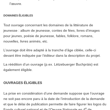
l’œuvre.
DOMAINES ÉLIGIBLES
Tout ouvrage concernant les domaines de la littérature de
jeunesse : album de jeunesse, contes de fées, livres d’images
pour jeunes, poésie de jeunesse, fables, folklore, romans,
nouvelles, livres animés, etc.
L’ouvrage doit être adapté à la tranche d’âge ciblée, celle-ci
devant être indiquée par l’éditeur dans la description du projet.
La réédition d’un ouvrage (p.ex. Lëtze­buerg­er Buchpräis) est
également éligible.
OUVRAGES ÉLIGIBLES
La prise en con­sid­éra­tion d’une demande suppose que l’ouvrage
ne soit pas encore paru à la date de l’in­tro­duc­tion de la demande
et que le délai de publication permette de faire figurer les logos du
e
Fonds culturel national et de l’Oeuvre Nationale en 4
de