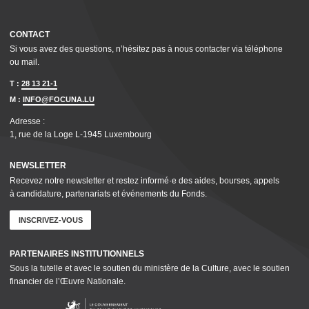
CONTACT
Si vous avez des questions, n’hésitez pas à nous contacter via téléphone
ou mail.
T :
28 13 21-1
M :
INFO@FOCUNA.LU
Adresse :
1, rue de la Loge L‑1945 Luxembourg
NEWSLETTER
Recevez notre newsletter et restez informé·e des aides, bourses, appels
à candidature, parte­nar­i­ats et événements du Fonds.
INSCRIVEZ-VOUS
PARTENAIRES INSTI­TU­TION­NELS
Sous la tutelle et avec le soutien du ministère de la Culture, avec le soutien
financier de l’Œuvre Nationale.