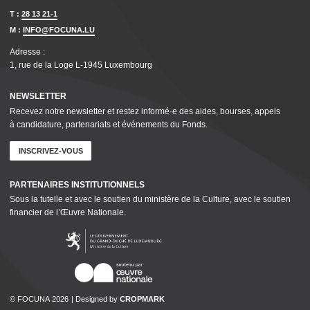
T :
28 13 21-1
M :
INFO@FOCUNA.LU
Adresse :
1, rue de la Loge L‑1945 Luxembourg
NEWSLETTER
Recevez notre newsletter et restez informé·e des aides, bourses, appels
à candidature, parte­nar­i­ats et événements du Fonds.
INSCRIVEZ-VOUS
PARTENAIRES INSTI­TU­TION­NELS
Sous la tutelle et avec le soutien du ministère de la Culture, avec le soutien
financier de l’Œuvre Nationale.
© FOCUNA 2026
Designed by
CROPMARK